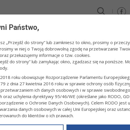
ni Państwo,
DLA FIRM I INWESTORÓW
TURYSTYKA I SPORT
KULTUR
esz „Przejdź do strony” lub zamkniesz to okno, prosimy o przeczy
 Prosimy w niej o Twoją dobrowolną zgodę na przetwarzanie Twoi
letowe
raz przekazujemy informacje o tzw. cookies.
zejdź do strony” lub zamykając okno, zgadzasz się na poniższe. M
ody.
WSKIE LATO FLETOWE
2018 roku obowiązuje Rozporządzenie Parlamentu Europejskieg
79 z dnia 27 kwietnia 2016 roku w sprawie ochrony osób fizyczn
2:24
Redakcja tarnow.pl
 przetwarzaniem ich danych osobowych i w sprawie swobodneg
 do naszego miasta zawita kolejna edycja Tarnowskiego Lata Fletow
ch oraz uchylenia dyrektywy 95/46/WE (określane jako RODO, GD
studentom, absolwentom, a także uczniom szkół muzycznych drugie
orządzenie o Ochronie Danych Osobowych). Celem RODO jest uj
 lipca.
warzania danych osobowych w całej Unii Europejskiej oraz usta
ierowanych do klientów o ich prawach.
z powyższym, w zakładce
RODO
na stronie
https://www.tarnow.p