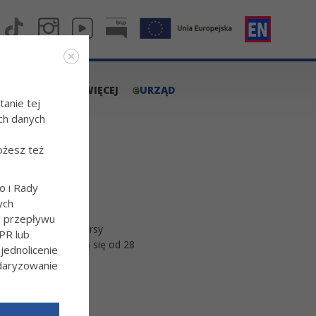
e
A.TARNOW.PL
WIĘCEJ
URZĄD
tanie tej
ch danych
ożesz też
o i Rady
ych
o przepływu
ego. Tygodniowe kursy
PR lub
go stopnia odbędą się od 28
ednolicenie
ndaryzowanie
l/Wiecej-