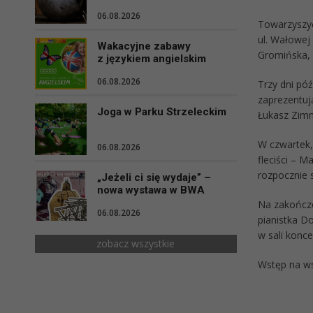
06.08.2026
Towarzyszyć 
ul. Wałowej 
Wakacyjne zabawy
Gromińska, 
z językiem angielskim
06.08.2026
Trzy dni póź
zaprezentują
Joga w Parku Strzeleckim
Łukasz Zimn
W czwartek,
06.08.2026
fleciści – 
rozpocznie s
„Jeżeli ci się wydaje” –
nowa wystawa w BWA
Na zakończen
06.08.2026
pianistka D
w sali konc
zobacz wszystkie
Wstęp na ws