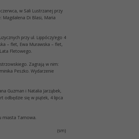
czerwca, w Sali Lustrzanej przy
e: Magdalena Di Blasi, Maria
uzycznych przy ul. Lippóczy’ego 4
ka – flet, Ewa Murawska – flet,
 Lata Fletowego.
strzowskiego. Zagrają w nim:
ominika Peszko. Wydarzenie
ana Guzman i Natalia Jarząbek,
 odbędzie się w piątek, 4 lipca
tu miasta Tarnowa.
(sm)