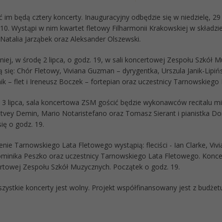
im będą cztery koncerty. Inauguracyjny odbędzie się w niedzielę, 29 
10. Wystąpi w nim kwartet fletowy Filharmonii Krakowskiej w składzi
Natalia Jarząbek oraz Aleksander Olszewski.
niej, w środę 2 lipca, o godz. 19, w sali koncertowej Zespołu Szkół M
 się: Chór Fletowy, Viviana Guzman – dyrygentka, Urszula Janik-Lipińs
ik – flet i Ireneusz Boczek – fortepian oraz uczestnicy Tarnowskiego
 3 lipca, sala koncertowa ZSM gościć będzie wykonawców recitalu mi
Matvey Demin, Mario Notaristefano oraz Tomasz Sierant i pianistka D
ię o godz. 19.
ie Tarnowskiego Lata Fletowego wystąpią: fleciści - Ian Clarke, Vivi
ominika Peszko oraz uczestnicy Tarnowskiego Lata Fletowego. Koncert
ertowej Zespołu Szkół Muzycznych. Początek o godz. 19.
zystkie koncerty jest wolny. Projekt współfinansowany jest z budże