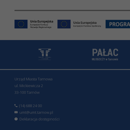
Urząd Miasta Tarnowa
ul. Mickiewicza 2
33-100 Tarnów
(14) 688 24 00
umt@umt.tarnow.pl
Deklaracja dostępności