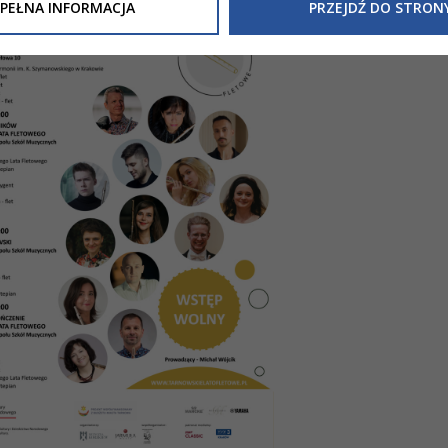
Inne/Polityka-Prywatnosci-RODO
, znajdziecie Państwo informacj
PEŁNA INFORMACJA
PRZEJDŹ DO STRON
nia Państwa danych osobowych przez
Urząd Miasta Tarnowa
z 
ewicza 2 33-100 Tarnów oraz zasady, na jakich będzie się to obec
nformacja nie wymaga od Państwa żadnych dodatkowych działań.