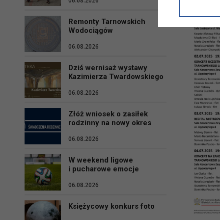
06.08.2026
informacji/
przetwarza
Remonty Tarnowskich
w ul. Micki
Wodociągów
Niniejsza i
06.08.2026
Dziś wernisaż wystawy
Kazimierza Twardowskiego
06.08.2026
Złóż wniosek o zasiłek
rodzinny na nowy okres
06.08.2026
W weekend ligowe
i pucharowe emocje
06.08.2026
Księżycowy konkurs foto