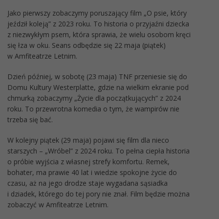
Jako pierwszy zobaczymy poruszający film „O psie, który
jeździł koleją” z 2023 roku. To historia o przyjaźni dziecka
z niezwykłym psem, która sprawia, że wielu osobom kręci
się łza w oku. Seans odbędzie się 22 maja (piątek)
w Amfiteatrze Letnim.
Dzień później, w sobotę (23 maja) TNF przeniesie się do
Domu Kultury Westerplatte, gdzie na wielkim ekranie pod
chmurką zobaczymy „Życie dla początkujących” z 2024
roku. To przewrotna komedia o tym, że wampirów nie
trzeba się bać.
W kolejny piątek (29 maja) pojawi się film dla nieco
starszych – „Wróbel” z 2024 roku. To pełna ciepła historia
o próbie wyjścia z własnej strefy komfortu. Remek,
bohater, ma prawie 40 lat i wiedzie spokojne życie do
czasu, aż na jego drodze staje wygadana sąsiadka
i dziadek, którego do tej pory nie znał. Film będzie można
zobaczyć w Amfiteatrze Letnim.