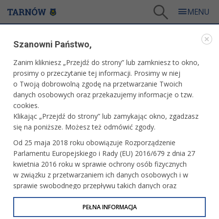
Tarnów
/
Dla mieszkańców
/
Aktualności
/
Kultura
/
Kino plenerowe w ramach TNF
Szanowni Państwo,
WARTO PRZECZYTAĆ
Zanim klikniesz „Przejdź do strony” lub zamkniesz to okno,
prosimy o przeczytanie tej informacji. Prosimy w niej
KINO PLENEROWE W RAMACH TNF
o Twoją dobrowolną zgodę na przetwarzanie Twoich
danych osobowych oraz przekazujemy informacje o tzw.
11.05.2026, 14:59
Redakcja tarnow.pl
cookies.
Klikając „Przejdź do strony” lub zamykając okno, zgadzasz
Tegoroczna Tarnowska Nagroda Filmowa przyniesie ze
się na poniższe. Możesz też odmówić zgody.
sobą aż cztery seanse pod chmurką! Dwa z nich będzie
Od 25 maja 2018 roku obowiązuje Rozporządzenie
można zobaczyć w Amfiteatrze Letnim, a pozostałe przed
Parlamentu Europejskiego i Rady (EU) 2016/679 z dnia 27
Domem Kultury Westerplatte i galerią Gemini Park.
kwietnia 2016 roku w sprawie ochrony osób fizycznych
Wszystkie rozpoczną się o godzinie 20.30 i na wszystkie
w związku z przetwarzaniem ich danych osobowych i w
jest wstęp wolny.
sprawie swobodnego przepływu takich danych oraz
uchylenia dyrektywy 95/46/WE (określane jako RODO, GDPR
lub Ogólne Rozporządzenie o Ochronie Danych
PEŁNA INFORMACJA
Osobowych). Celem RODO jest ujednolicenie zasad