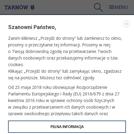
Tarnów
/
Dla firm i inwestorów
/
Projekty i wydarzenia
/
Szanowni Państwo,
Business Boost For Malopolska (2017-2018)
/
Zintegrowana Platforma Ofert Inwestycyjnych Aglomeracji Tarnowskiej
Zanim klikniesz „Przejdź do strony” lub zamkniesz to okno,
prosimy o przeczytanie tej informacji. Prosimy w niej
BUSINESS BOOST FOR MALOPOLSKA (2017-2018)
o Twoją dobrowolną zgodę na przetwarzanie Twoich
danych osobowych oraz przekazujemy informacje o tzw.
ZINTEGROWANA PLATFORMA OFERT
cookies.
INWESTYCYJNYCH AGLOMERACJI TARNOWSKIEJ
Klikając „Przejdź do strony” lub zamykając okno, zgadzasz
się na poniższe. Możesz też odmówić zgody.
Od 25 maja 2018 roku obowiązuje Rozporządzenie
Parlamentu Europejskiego i Rady (EU) 2016/679 z dnia 27
kwietnia 2016 roku w sprawie ochrony osób fizycznych
w związku z przetwarzaniem ich danych osobowych i w
sprawie swobodnego przepływu takich danych oraz
uchylenia dyrektywy 95/46/WE (określane jako RODO, GDPR
lub Ogólne Rozporządzenie o Ochronie Danych
PEŁNA INFORMACJA
Osobowych). Celem RODO jest ujednolicenie zasad