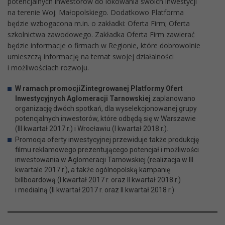
potencjalnych inwestorów do lokowania swoich inwestycji
na terenie Woj. Małopolskiego. Dodatkowo Platforma
będzie wzbogacona m.in. o zakładki: Oferta Firm; Oferta
szkolnictwa zawodowego. Zakładka Oferta Firm zawierać
będzie informacje o firmach w Regionie, które dobrowolnie
umieszczą informację na temat swojej działalności
i możliwościach rozwoju.
W ramach promocji
Zintegrowanej Platformy Ofert
Inwestycyjnych Aglomeracji Tarnowskiej
zaplanowano
organizację dwóch spotkań, dla wyselekcjonowanej grupy
potencjalnych inwestorów, które odbędą się w Warszawie
(III kwartał 2017 r.) i Wrocławiu (I kwartał 2018 r.).
Promocja oferty inwestycyjnej przewiduje także produkcję
filmu reklamowego prezentującego potencjał i możliwości
inwestowania w Aglomeracji Tarnowskiej (realizacja w III
kwartale 2017 r.), a także ogólnopolską kampanię
billboardową (I kwartał 2017 r. oraz II kwartał 2018 r.)
i medialną (II kwartał 2017 r. oraz II kwartał 2018 r.)