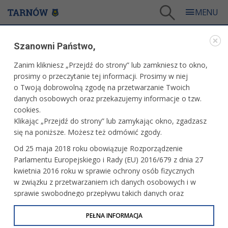
Tarnów
/
Miasto
/
Samorząd
/
Patronaty prezydenta
/
Szanowni Państwo,
9.04.2025 r. - Konferencja naukowa pn. „Ochrona środowiska – współczesne problemy –
przyszłe wyzwania – możliwe rozwiązania”
Zanim klikniesz „Przejdź do strony” lub zamkniesz to okno,
WARTO PRZECZYTAĆ
prosimy o przeczytanie tej informacji. Prosimy w niej
o Twoją dobrowolną zgodę na przetwarzanie Twoich
danych osobowych oraz przekazujemy informacje o tzw.
9.04.2025 R. - KONFERENCJA NAUKOWA PN.
cookies.
„OCHRONA ŚRODOWISKA – WSPÓŁCZESNE
Klikając „Przejdź do strony” lub zamykając okno, zgadzasz
PROBLEMY – PRZYSZŁE WYZWANIA – MOŻLIWE
ROZWIĄZANIA”
się na poniższe. Możesz też odmówić zgody.
Od 25 maja 2018 roku obowiązuje Rozporządzenie
04.03.2025, 14:36
Redakcja tarnow.pl
Parlamentu Europejskiego i Rady (EU) 2016/679 z dnia 27
kwietnia 2016 roku w sprawie ochrony osób fizycznych
Organizator: Katedra Ochrony Środowiska Akademii
w związku z przetwarzaniem ich danych osobowych i w
Tarnowskiej
sprawie swobodnego przepływu takich danych oraz
uchylenia dyrektywy 95/46/WE (określane jako RODO, GDPR
Miejsce: Akademia Tarnowska (budynek C, sala nr 017)
lub Ogólne Rozporządzenie o Ochronie Danych
PEŁNA INFORMACJA
Godzina: 9-13.30
Osobowych). Celem RODO jest ujednolicenie zasad