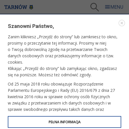
Tarnów
/
Miasto
/
Samorząd
/
Patronaty prezydenta
/
Szanowni Państwo,
6.06.2025 r. - Targi Innowacji ITAR 2025 – IV edycja
Zanim klikniesz „Przejdź do strony” lub zamkniesz to okno,
WARTO PRZECZYTAĆ
prosimy o przeczytanie tej informacji. Prosimy w niej
o Twoją dobrowolną zgodę na przetwarzanie Twoich
6.06.2025 R. - TARGI INNOWACJI ITAR 2025 – IV
danych osobowych oraz przekazujemy informacje o tzw.
EDYCJA
cookies.
Klikając „Przejdź do strony” lub zamykając okno, zgadzasz
04.03.2025, 14:06
Redakcja tarnow.pl
się na poniższe. Możesz też odmówić zgody.
Miejsce i organizator: Akademia Tarnowska
Od 25 maja 2018 roku obowiązuje Rozporządzenie
Parlamentu Europejskiego i Rady (EU) 2016/679 z dnia 27
kwietnia 2016 roku w sprawie ochrony osób fizycznych
w związku z przetwarzaniem ich danych osobowych i w
sprawie swobodnego przepływu takich danych oraz
uchylenia dyrektywy 95/46/WE (określane jako RODO, GDPR
lub Ogólne Rozporządzenie o Ochronie Danych
PEŁNA INFORMACJA
Osobowych). Celem RODO jest ujednolicenie zasad