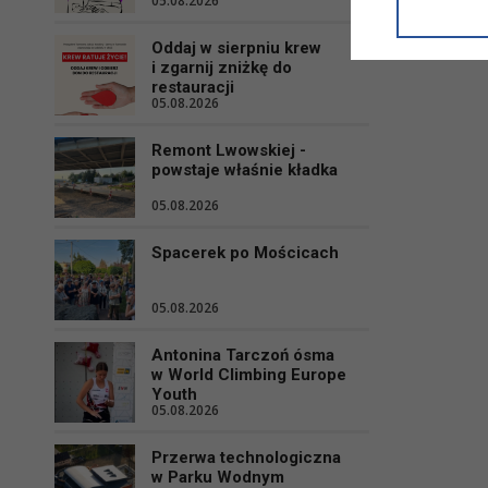
05.08.2026
informacji/
przetwarza
Oddaj w sierpniu krew
w ul. Micki
i zgarnij zniżkę do
Niniejsza i
restauracji
05.08.2026
Remont Lwowskiej -
powstaje właśnie kładka
05.08.2026
Spacerek po Mościcach
05.08.2026
Antonina Tarczoń ósma
w World Climbing Europe
Youth
05.08.2026
Przerwa technologiczna
w Parku Wodnym