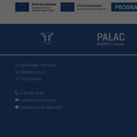
Urząd Miasta Tarnowa
ul. Mickiewicza 2
33-100 Tarnów
(14) 688 24 00
umt@umt.tarnow.pl
Deklaracja dostępności