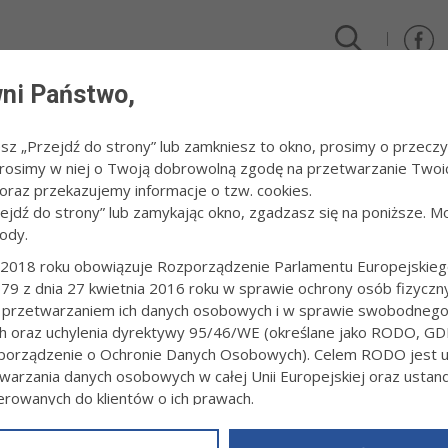
ni Państwo,
DLA FIRM I INWESTORÓW
TURYSTYKA I SPORT
KULTUR
esz „Przejdź do strony” lub zamkniesz to okno, prosimy o przeczy
 Prosimy w niej o Twoją dobrowolną zgodę na przetwarzanie Twoi
025 r. - XII Tarnowski Zjazd Berneńczyków „Tarnów w Tricolorze”
raz przekazujemy informacje o tzw. cookies.
zejdź do strony” lub zamykając okno, zgadzasz się na poniższe. M
ody.
 CZERWCA 2025 R. - XII TARNOWSKI Z
ÓW W TRICOLORZE”
2018 roku obowiązuje Rozporządzenie Parlamentu Europejskieg
79 z dnia 27 kwietnia 2016 roku w sprawie ochrony osób fizyczn
 przetwarzaniem ich danych osobowych i w sprawie swobodneg
2:34
Redakcja tarnow.pl
ch oraz uchylenia dyrektywy 95/46/WE (określane jako RODO, GD
: Mieszkanki Tarnowa Barbara i Kinga Truty
orządzenie o Ochronie Danych Osobowych). Celem RODO jest uj
warzania danych osobowych w całej Unii Europejskiej oraz usta
ierowanych do klientów o ich prawach.
z powyższym, w zakładce
RODO
na stronie
https://www.tarnow.p