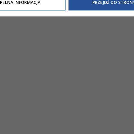
Inne/Polityka-Prywatnosci-RODO
, znajdziecie Państwo informacj
PEŁNA INFORMACJA
PRZEJDŹ DO STRON
nia Państwa danych osobowych przez
Urząd Miasta Tarnowa
z 
ewicza 2 33-100 Tarnów oraz zasady, na jakich będzie się to obec
nformacja nie wymaga od Państwa żadnych dodatkowych działań.