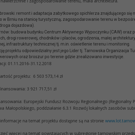
, nawierzchnie i zagospodarowanie terenu, mała architektura.
browski: remont i adaptacja zabytkowego spichlerza znajdującego się 
 w Brniu na stanicę turystyczną; zagospodarowanie terenu w bezpoś
 droga dojazdowa).
rnów: budowa budynku Centrum Aktywnego Wypoczynku (CAW) oraz pa
h, drogi rowerowej, chodników i placów, ogrodzenia, małej architektur
j, infrastruktury technicznej tj. m.in. oświetlenie terenu i monitoring.
ję projektu odpowiedzialny jest jego Lider tj. Tarnowska Organizacja 
erowych oraz broszur po terenie gdzie zrealizowano inwestycje.
acji: 01.11.2016-31.12.2018
artość projektu: 6 503 573,14 zł
inansowania: 3 921 717,51 zł
nansowania: Europejski Fundusz Rozwoju Regionalnego (Regionalny 
 Małopolskiego, poddziałanie 6.3.1 Rozwój lokalnych zasobów subr
nformacje na temat projektu dostępne są na stronie
www.lot.tarnow
zieć więcej na temat powstających w subregionie tarnowskim przedsię