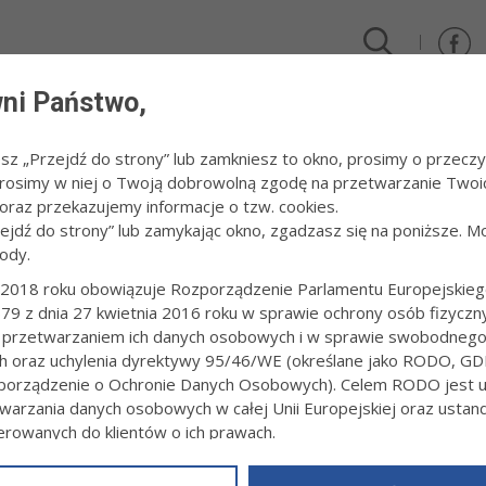
ni Państwo,
DLA FIRM I INWESTORÓW
TURYSTYKA I SPORT
KULTUR
esz „Przejdź do strony” lub zamkniesz to okno, prosimy o przeczy
 Prosimy w niej o Twoją dobrowolną zgodę na przetwarzanie Twoi
trznych
/
Wzrost atrakcyjności turystycznej i rekreacyjnej Subregionu tarnowskiego
raz przekazujemy informacje o tzw. cookies.
zejdź do strony” lub zamykając okno, zgadzasz się na poniższe. M
ody.
T ATRAKCYJNOŚCI TURYSTYCZNEJ I 
GIONU TARNOWSKIEGO ETAP II
2018 roku obowiązuje Rozporządzenie Parlamentu Europejskieg
79 z dnia 27 kwietnia 2016 roku w sprawie ochrony osób fizyczn
 przetwarzaniem ich danych osobowych i w sprawie swobodneg
9:57
Redakcja serwisu
ch oraz uchylenia dyrektywy 95/46/WE (określane jako RODO, GD
lizowany jest w partnerstwie, którego liderem jest Tarnowska Organiz
orządzenie o Ochronie Danych Osobowych). Celem RODO jest uj
ęcin, Ciężkowice, Czchów, Iwkowa, Pleśna, Powiat dąbrowski oraz 
warzania danych osobowych w całej Unii Europejskiej oraz usta
zwiększenie dostępności atrakcji przyrodniczych i kulturowych subre
ierowanych do klientów o ich prawach.
frastruktury turystycznej i rekreacyjnej.
z powyższym, w zakładce
RODO
na stronie
https://www.tarnow.p