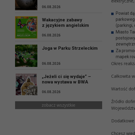
elektryczne
06.08.2026
Powiat dą
parkowego
Wakacyjne zabawy
z językiem angielskim
(parkingi,
Miasto Ta
06.08.2026
postojowyc
zewnętrzne
Joga w Parku Strzeleckim
Za promoc
mapek row
Okres realiz
06.08.2026
Całkowita w
„Jeżeli ci się wydaje” –
nowa wystawa w BWA
Wartość dof
06.08.2026
Źródło dofi
zobacz wszystkie
Województwa
Dodatkowe i
Chcesz wied