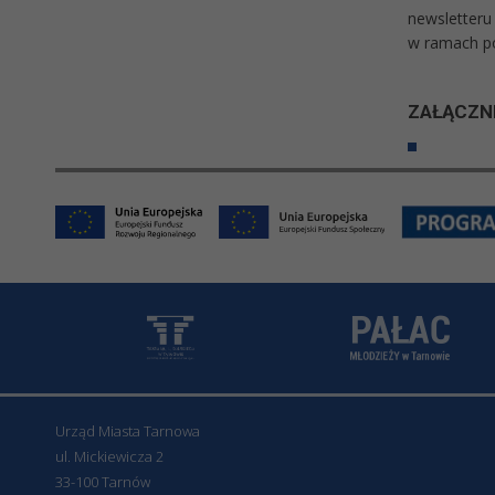
newsletteru
w ramach po
ZAŁĄCZNI
Urząd Miasta Tarnowa
ul. Mickiewicza 2
33-100 Tarnów