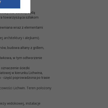
e dotyczące
Y
siedzibą
nie odbywać.
poczynku. Obiekty będą
ura towarzysząca szlakom
rewniana wraz z elementami
architektury i alejkami).
ów, budowa altany z grillem,
 Iwkowa, w tym odtworzenie
 oznaczenie ścieżki
atowej w kierunku Lichwina,
m - część poprowadzona po trasie
scowości Lichwin. Teren położony
ży widokowej, instalacje