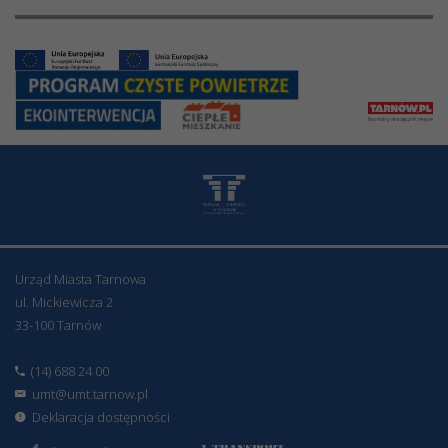
Urząd Miasta Tarnowa
ul. Mickiewicza 2
33-100 Tarnów
(14) 688 24 00
umt@umt.tarnow.pl
Deklaracja dostępności