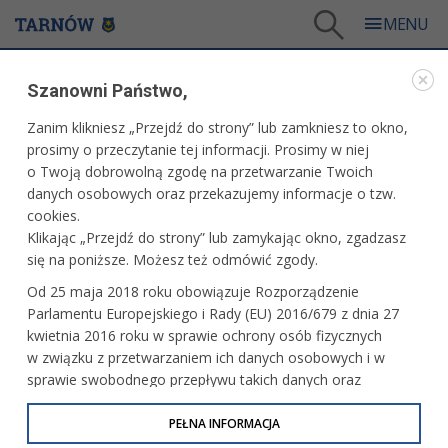
Tarnów
/
Miasto
/
Rozwój
/
Projekty dofinansowane ze środków zewnętrznych
/
Szanowni Państwo,
„Wsparcie dzieci umieszczonych w pieczy zastępczej w okresie epidemii COVID-19”
Zanim klikniesz „Przejdź do strony” lub zamkniesz to okno,
WARTO PRZECZYTAĆ
prosimy o przeczytanie tej informacji. Prosimy w niej
o Twoją dobrowolną zgodę na przetwarzanie Twoich
„WSPARCIE DZIECI UMIESZCZONYCH W PIECZY
danych osobowych oraz przekazujemy informacje o tzw.
ZASTĘPCZEJ W OKRESIE EPIDEMII COVID-19”
cookies.
Klikając „Przejdź do strony” lub zamykając okno, zgadzasz
13.08.2020, 13:34
Redakcja tarnow.pl
się na poniższe. Możesz też odmówić zgody.
Gmina Miasta Tarnowa realizuje projekt pn. „Wsparcie
Od 25 maja 2018 roku obowiązuje Rozporządzenie
dzieci umieszczonych w pieczy zastępczej w okresie
Parlamentu Europejskiego i Rady (EU) 2016/679 z dnia 27
epidemii COVID – 19” w ramach Programu Operacyjnego
kwietnia 2016 roku w sprawie ochrony osób fizycznych
Wiedza Edukacja Rozwój na lata 2014-2020, w ramach
w związku z przetwarzaniem ich danych osobowych i w
Działania 2.8 Rozwój usług społecznych świadczonych
sprawie swobodnego przepływu takich danych oraz
w środowisku lokalnym, PI 9iv: Ułatwianie dostępu do
uchylenia dyrektywy 95/46/WE (określane jako RODO, GDPR
przystępnych cenowo, trwałych oraz wysokiej jakości
lub Ogólne Rozporządzenie o Ochronie Danych
PEŁNA INFORMACJA
usług, w tym opieki zdrowotnej i usług socjalnych
Osobowych). Celem RODO jest ujednolicenie zasad