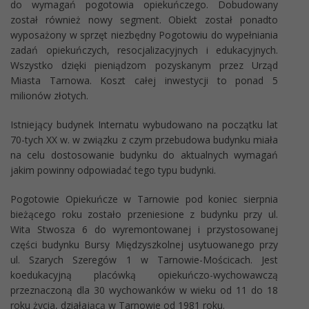
do wymagań pogotowia opiekuńczego. Dobudowany
został również nowy segment. Obiekt został ponadto
wyposażony w sprzęt niezbędny Pogotowiu do wypełniania
zadań opiekuńczych, resocjalizacyjnych i edukacyjnych.
Wszystko dzięki pieniądzom pozyskanym przez Urząd
Miasta Tarnowa. Koszt całej inwestycji to ponad 5
milionów złotych.
Istniejący budynek Internatu wybudowano na początku lat
70-tych XX w. w związku z czym przebudowa budynku miała
na celu dostosowanie budynku do aktualnych wymagań
jakim powinny odpowiadać tego typu budynki.
Pogotowie Opiekuńcze w Tarnowie pod koniec sierpnia
bieżącego roku zostało przeniesione z budynku przy ul.
Wita Stwosza 6 do wyremontowanej i przystosowanej
części budynku Bursy Międzyszkolnej usytuowanego przy
ul. Szarych Szeregów 1 w Tarnowie-Mościcach. Jest
koedukacyjną placówką opiekuńczo-wychowawczą
przeznaczoną dla 30 wychowanków w wieku od 11 do 18
roku życia, działającą w Tarnowie od 1981 roku.