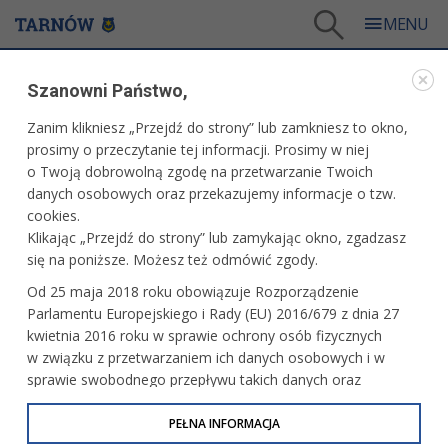
Tarnów
/
Miasto
/
Rozwój
/
Projekty dofinansowane ze środków zewnętrznych
/
Szanowni Państwo,
Przebudowa i rozbudowa budynku bursy międzyszkolnej na ul. Szarych Szeregów 1 w
Tarnowie na potrzeby Pogotowia Opiekuńczego”
Zanim klikniesz „Przejdź do strony” lub zamkniesz to okno,
WARTO PRZECZYTAĆ
prosimy o przeczytanie tej informacji. Prosimy w niej
o Twoją dobrowolną zgodę na przetwarzanie Twoich
danych osobowych oraz przekazujemy informacje o tzw.
PRZEBUDOWA I ROZBUDOWA BUDYNKU BURSY
cookies.
MIĘDZYSZKOLNEJ NA UL. SZARYCH SZEREGÓW 1
Klikając „Przejdź do strony” lub zamykając okno, zgadzasz
W TARNOWIE NA POTRZEBY POGOTOWIA
OPIEKUŃCZEGO”
się na poniższe. Możesz też odmówić zgody.
Od 25 maja 2018 roku obowiązuje Rozporządzenie
05.07.2010, 13:22
Redakcja tarnow.pl
Parlamentu Europejskiego i Rady (EU) 2016/679 z dnia 27
kwietnia 2016 roku w sprawie ochrony osób fizycznych
w związku z przetwarzaniem ich danych osobowych i w
sprawie swobodnego przepływu takich danych oraz
uchylenia dyrektywy 95/46/WE (określane jako RODO, GDPR
lub Ogólne Rozporządzenie o Ochronie Danych
PEŁNA INFORMACJA
Osobowych). Celem RODO jest ujednolicenie zasad