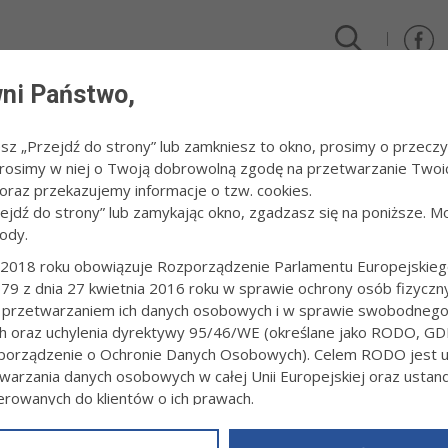
ni Państwo,
DLA FIRM I INWESTORÓW
TURYSTYKA I SPORT
KULTUR
esz „Przejdź do strony” lub zamkniesz to okno, prosimy o przeczy
 Prosimy w niej o Twoją dobrowolną zgodę na przetwarzanie Twoi
trznych
/
raz przekazujemy informacje o tzw. cookies.
rcza Humanitarna. Fundusze Europejskie dla Ukrainy – Pakiet Edukacyjny”
zejdź do strony” lub zamykając okno, zgadzasz się na poniższe. M
ody.
 W RAMACH PROJEKTU WOJEWÓDZTW
2018 roku obowiązuje Rozporządzenie Parlamentu Europejskieg
MAŁOPOLSKA TARCZA HUMANITARNA. 
79 z dnia 27 kwietnia 2016 roku w sprawie ochrony osób fizyczn
EJSKIE DLA UKRAINY – PAKIET EDUKA
 przetwarzaniem ich danych osobowych i w sprawie swobodneg
ch oraz uchylenia dyrektywy 95/46/WE (określane jako RODO, GD
orządzenie o Ochronie Danych Osobowych). Celem RODO jest uj
1:01
Redakcja tarnow.pl
warzania danych osobowych w całej Unii Europejskiej oraz usta
a Tarnowa realizuje grant w ramach projektu Województwa Małopol
ierowanych do klientów o ich prawach.
. Fundusze Europejskie dla Ukrainy – Pakiet Edukacyjny” w ramach 1
z powyższym, w zakładce
RODO
na stronie
https://www.tarnow.p
prostania wyzwaniom migracyjnym, Działanie 15.2 REACT-EU dla spr