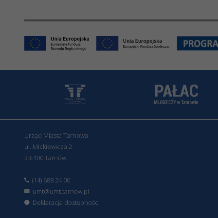
Urząd Miasta Tarnowa
ul. Mickiewicza 2
33-100 Tarnów
(14) 688 24 00
umt@umt.tarnow.pl
Deklaracja dostępności