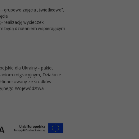
:- grupowe zajęcia „świetlicowe”,
ęcia
- realizację wycieczek
lem będą działaniem wspierającym
jskie dla Ukrainy - pakiet
waniom migracyjnym, Działanie
ółfinansowany ze środków
cyjnego Województwa