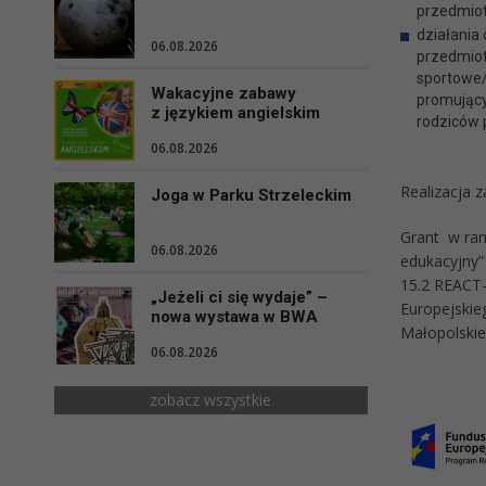
przedmiot
działania 
06.08.2026
przedmiot
sportowe/
Wakacyjne zabawy
promujący
z językiem angielskim
rodziców 
06.08.2026
Realizacja 
Joga w Parku Strzeleckim
Grant w ram
06.08.2026
edukacyjny”
15.2 REACT-
„Jeżeli ci się wydaje” –
Europejski
nowa wystawa w BWA
Małopolskie
06.08.2026
zobacz wszystkie