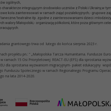
ów ogólnych,
o charakterze integrującym środowisko uczniów z Polski i Ukrainy,w tym
owe koła zainteresowań w ramach zajęć pozalekcyjnych;- grupowe zaj
taneczne/teatralne itp. zgodne z zainteresowaniami dzieci i młodzieży,
ch walory Małopolski;- organizację półkolonii, które poza głównym ce
pracujących.
zadania grantowego trwa od lutego do końca sierpnia 2023 r.
ach projektu pn.: ” „Małopolska Tarcza Humanitarna. Fundusze Europe
 w ramach 15 Osi Priorytetowej: REACT-EU (EFS) dla sprostania wyz
EU dla sprostania wyzwaniom migracyjnym- pakiet edukacyjny wsp
ego Funduszu Społecznego w ramach Regionalnego Programu Opera
go na lata 2014-2020.