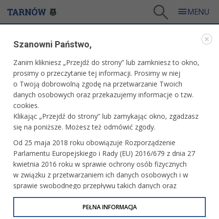
Tarnów
/
Miasto
/
Rozwój
/
Projekty dofinansowane ze środków zewnętrznych
/
Szanowni Państwo,
Budowa ponadregionalnego Centrum Sportowo-Rekreacyjnego przy ul. Piłsudskiego w
Tarnowie – Budowa Parku Wodnego
Zanim klikniesz „Przejdź do strony” lub zamkniesz to okno,
WARTO PRZECZYTAĆ
prosimy o przeczytanie tej informacji. Prosimy w niej
o Twoją dobrowolną zgodę na przetwarzanie Twoich
danych osobowych oraz przekazujemy informacje o tzw.
BUDOWA PONADREGIONALNEGO CENTRUM
cookies.
SPORTOWO-REKREACYJNEGO PRZY UL.
Klikając „Przejdź do strony” lub zamykając okno, zgadzasz
PIŁSUDSKIEGO W TARNOWIE – BUDOWA PARKU
WODNEGO
się na poniższe. Możesz też odmówić zgody.
Od 25 maja 2018 roku obowiązuje Rozporządzenie
23.03.2010, 16:12
Redakcja serwisu
Parlamentu Europejskiego i Rady (EU) 2016/679 z dnia 27
kwietnia 2016 roku w sprawie ochrony osób fizycznych
w związku z przetwarzaniem ich danych osobowych i w
sprawie swobodnego przepływu takich danych oraz
uchylenia dyrektywy 95/46/WE (określane jako RODO, GDPR
lub Ogólne Rozporządzenie o Ochronie Danych
PEŁNA INFORMACJA
Osobowych). Celem RODO jest ujednolicenie zasad