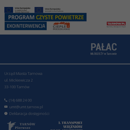
Urząd Miasta Tarnowa
ul. Mickiewicza 2
33-100 Tarnów
(14) 688 24 00
umt@umt.tarnow.pl
Deklaracja dostępności