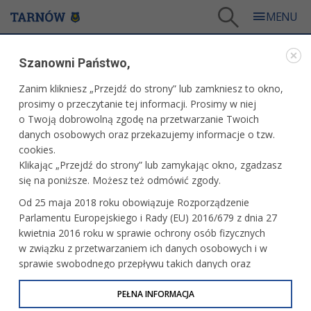
Tarnów
/
Dla mieszkańców
/
Środowisko
/
LIFE EKOMAŁOPOLSKA
/
Szanowni Państwo,
Małopolskie Wyzwanie „Tydzień dla klimatu” – edycja jesienna. Dzień 6
Zanim klikniesz „Przejdź do strony” lub zamkniesz to okno,
WARTO PRZECZYTAĆ
prosimy o przeczytanie tej informacji. Prosimy w niej
o Twoją dobrowolną zgodę na przetwarzanie Twoich
MAŁOPOLSKIE WYZWANIE „TYDZIEŃ DLA
danych osobowych oraz przekazujemy informacje o tzw.
KLIMATU” – EDYCJA JESIENNA. DZIEŃ 6
cookies.
Klikając „Przejdź do strony” lub zamykając okno, zgadzasz
03.10.2022, 09:11
Redakcja tarnow.pl
się na poniższe. Możesz też odmówić zgody.
Jesień to czas gromadzenia zapasów. Właśnie teraz
Od 25 maja 2018 roku obowiązuje Rozporządzenie
stragany pełne są pysznych owoców i warzyw, a w wielu
Parlamentu Europejskiego i Rady (EU) 2016/679 z dnia 27
miastach i gminach odbywają się kiermasze produktów
kwietnia 2016 roku w sprawie ochrony osób fizycznych
lokalnych. Skorzystajcie z okazji, by kupić zdrowe i świeże
w związku z przetwarzaniem ich danych osobowych i w
dynie, papryki, jabłka.
sprawie swobodnego przepływu takich danych oraz
uchylenia dyrektywy 95/46/WE (określane jako RODO, GDPR
lub Ogólne Rozporządzenie o Ochronie Danych
PEŁNA INFORMACJA
Osobowych). Celem RODO jest ujednolicenie zasad