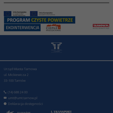
Urząd Miasta Tarnowa
ul. Mickiewicza 2
33-100 Tarnów
(14) 688 24 00
umt@umt.tarnow.pl
Deklaracja dostępności