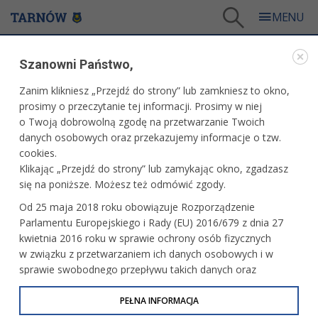
Tarnów
/
Dla mieszkańców
/
Środowisko
/
LIFE EKOMAŁOPOLSKA
/
Szanowni Państwo,
Małopolskie Wyzwanie „Tydzień dla klimatu” – edycja jesienna. Dzień 3
Zanim klikniesz „Przejdź do strony” lub zamkniesz to okno,
WARTO PRZECZYTAĆ
prosimy o przeczytanie tej informacji. Prosimy w niej
o Twoją dobrowolną zgodę na przetwarzanie Twoich
MAŁOPOLSKIE WYZWANIE „TYDZIEŃ DLA
danych osobowych oraz przekazujemy informacje o tzw.
KLIMATU” – EDYCJA JESIENNA. DZIEŃ 3
cookies.
Klikając „Przejdź do strony” lub zamykając okno, zgadzasz
28.09.2022, 09:49
Redakcja tarnow.pl
się na poniższe. Możesz też odmówić zgody.
Nie ma nic przyjemniejszego, niż jesienne słońce.
Od 25 maja 2018 roku obowiązuje Rozporządzenie
Wykorzystajcie je w najbliższych dniach, aby pójść do pracy
Parlamentu Europejskiego i Rady (EU) 2016/679 z dnia 27
pieszo albo pojechać rowerem. Badania dowodzą, że
kwietnia 2016 roku w sprawie ochrony osób fizycznych
rezygnując z korzystania z samochodu tylko przez JEDEN
w związku z przetwarzaniem ich danych osobowych i w
dzień w tygodniu, w ciągu roku zaoszczędzimy prawie 2
sprawie swobodnego przepływu takich danych oraz
mln ton emisji CO2!
uchylenia dyrektywy 95/46/WE (określane jako RODO, GDPR
lub Ogólne Rozporządzenie o Ochronie Danych
PEŁNA INFORMACJA
Osobowych). Celem RODO jest ujednolicenie zasad