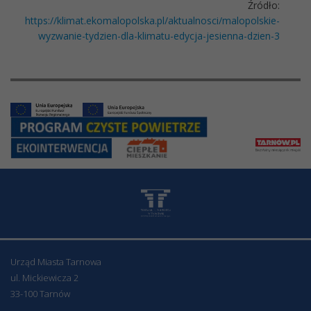
Źródło:
https://klimat.ekomalopolska.pl/aktualnosci/malopolskie-
wyzwanie-tydzien-dla-klimatu-edycja-jesienna-dzien-3
Urząd Miasta Tarnowa
ul. Mickiewicza 2
33-100 Tarnów