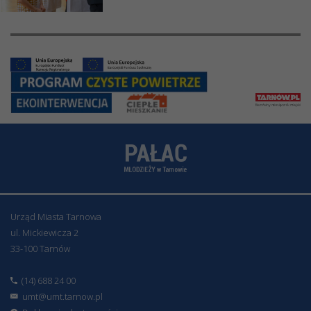
Urząd Miasta Tarnowa
ul. Mickiewicza 2
33-100 Tarnów
(14) 688 24 00
umt@umt.tarnow.pl