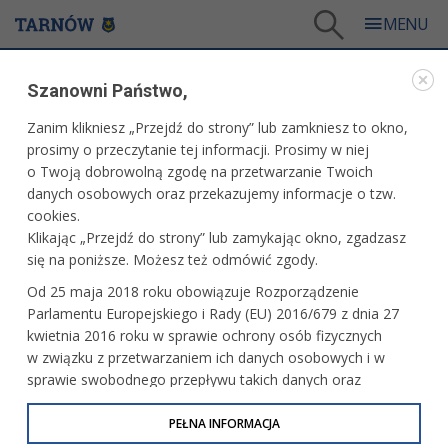
Tarnów
/
Dla mieszkańców
/
Galerie zdjęć
/
Sport
/
Galeria - Sport 2025
/
Szanowni Państwo,
Puchar Tarnowa w koszykówce
Zanim klikniesz „Przejdź do strony” lub zamkniesz to okno,
WARTO ZOBACZYĆ
prosimy o przeczytanie tej informacji. Prosimy w niej
o Twoją dobrowolną zgodę na przetwarzanie Twoich
PUCHAR TARNOWA W KOSZYKÓWCE
danych osobowych oraz przekazujemy informacje o tzw.
cookies.
28.05.2025, 13:51
fot. Paweł Topolski
Klikając „Przejdź do strony” lub zamykając okno, zgadzasz
się na poniższe. Możesz też odmówić zgody.
PRZECZYTAJ O WYDARZENIU
Od 25 maja 2018 roku obowiązuje Rozporządzenie
Parlamentu Europejskiego i Rady (EU) 2016/679 z dnia 27
kwietnia 2016 roku w sprawie ochrony osób fizycznych
w związku z przetwarzaniem ich danych osobowych i w
sprawie swobodnego przepływu takich danych oraz
uchylenia dyrektywy 95/46/WE (określane jako RODO, GDPR
lub Ogólne Rozporządzenie o Ochronie Danych
PEŁNA INFORMACJA
Osobowych). Celem RODO jest ujednolicenie zasad