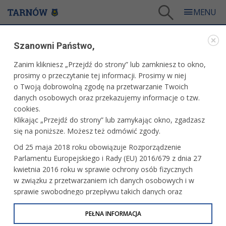
Tarnów
/
Dla mieszkańców
/
Galerie zdjęć
/
Sport
/
Galeria - Sport 2023
/
Szanowni Państwo,
Grupa Azoty Unia Tarnów - ARGED REBUD KPR Ostrovia Ostrów Wielkopolski
Zanim klikniesz „Przejdź do strony” lub zamkniesz to okno,
WARTO ZOBACZYĆ
prosimy o przeczytanie tej informacji. Prosimy w niej
o Twoją dobrowolną zgodę na przetwarzanie Twoich
GRUPA AZOTY UNIA TARNÓW - ARGED REBUD KPR
danych osobowych oraz przekazujemy informacje o tzw.
OSTROVIA OSTRÓW WIELKOPOLSKI
cookies.
Klikając „Przejdź do strony” lub zamykając okno, zgadzasz
02.09.2023, 16:16
fot. Paweł Topolski
się na poniższe. Możesz też odmówić zgody.
PRZECZYTAJ O MECZU
Od 25 maja 2018 roku obowiązuje Rozporządzenie
Parlamentu Europejskiego i Rady (EU) 2016/679 z dnia 27
kwietnia 2016 roku w sprawie ochrony osób fizycznych
w związku z przetwarzaniem ich danych osobowych i w
sprawie swobodnego przepływu takich danych oraz
uchylenia dyrektywy 95/46/WE (określane jako RODO, GDPR
lub Ogólne Rozporządzenie o Ochronie Danych
PEŁNA INFORMACJA
Osobowych). Celem RODO jest ujednolicenie zasad