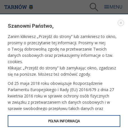
Tarnów
/
Dla mieszkańców
/
Galerie zdjęć
/
Sport
/
Galeria - Sport 2022
/
Szanowni Państwo,
Czwartki lekkoatletyczne
Zanim klikniesz „Przejdź do strony” lub zamkniesz to okno,
WARTO ZOBACZYĆ
prosimy o przeczytanie tej informacji. Prosimy w niej
o Twoją dobrowolną zgodę na przetwarzanie Twoich
CZWARTKI LEKKOATLETYCZNE
danych osobowych oraz przekazujemy informacje o tzw.
cookies.
12.05.2022, 17:44
fot. Paweł Topolski
Klikając „Przejdź do strony” lub zamykając okno, zgadzasz
się na poniższe. Możesz też odmówić zgody.
Od 25 maja 2018 roku obowiązuje Rozporządzenie
Parlamentu Europejskiego i Rady (EU) 2016/679 z dnia 27
kwietnia 2016 roku w sprawie ochrony osób fizycznych
w związku z przetwarzaniem ich danych osobowych i w
sprawie swobodnego przepływu takich danych oraz
uchylenia dyrektywy 95/46/WE (określane jako RODO, GDPR
lub Ogólne Rozporządzenie o Ochronie Danych
PEŁNA INFORMACJA
Osobowych). Celem RODO jest ujednolicenie zasad