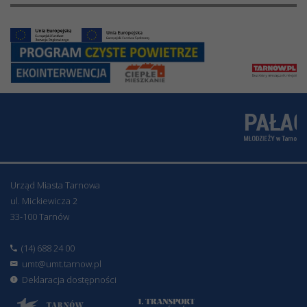
Urząd Miasta Tarnowa
ul. Mickiewicza 2
33-100 Tarnów
(14) 688 24 00
umt@umt.tarnow.pl
Deklaracja dostępności