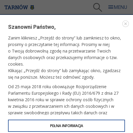
Tarnów
/
Dla mieszkańców
/
Galerie zdjęć
/
Sport
/
Galeria - Sport 2019
/
Szanowni Państwo,
Metal Gawro Tarnów vs. GKS Ekom Remedies Invex Nowiny
Zanim klikniesz „Przejdź do strony” lub zamkniesz to okno,
WARTO ZOBACZYĆ
prosimy o przeczytanie tej informacji. Prosimy w niej
o Twoją dobrowolną zgodę na przetwarzanie Twoich
METAL GAWRO TARNÓW VS. GKS EKOM
danych osobowych oraz przekazujemy informacje o tzw.
REMEDIES INVEX NOWINY
cookies.
Klikając „Przejdź do strony” lub zamykając okno, zgadzasz
06.01.2019, 21:03
6 stycznia 2018 r. fot. Artur Gawle
się na poniższe. Możesz też odmówić zgody.
Od 25 maja 2018 roku obowiązuje Rozporządzenie
Parlamentu Europejskiego i Rady (EU) 2016/679 z dnia 27
kwietnia 2016 roku w sprawie ochrony osób fizycznych
w związku z przetwarzaniem ich danych osobowych i w
sprawie swobodnego przepływu takich danych oraz
uchylenia dyrektywy 95/46/WE (określane jako RODO, GDPR
lub Ogólne Rozporządzenie o Ochronie Danych
PEŁNA INFORMACJA
Osobowych). Celem RODO jest ujednolicenie zasad