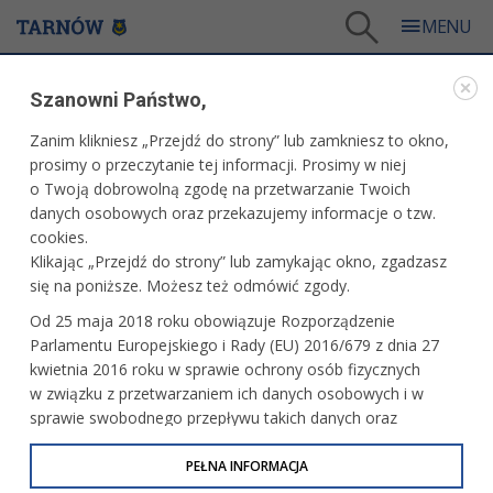
Tarnów
/
Dla mieszkańców
/
Galerie zdjęć
/
Sport
/
Galeria - Sport 2018
/
Szanowni Państwo,
UKS Jedynka Tarnów vs. STS Sandecja Nowy Sącz
/
SPR PWSZ Tarnów vs. Padwa Zamość
/
MUKS 1811 Unia Tarnów vs. AZS UJK Kielce
Zanim klikniesz „Przejdź do strony” lub zamkniesz to okno,
prosimy o przeczytanie tej informacji. Prosimy w niej
WARTO ZOBACZYĆ
o Twoją dobrowolną zgodę na przetwarzanie Twoich
danych osobowych oraz przekazujemy informacje o tzw.
MUKS 1811 UNIA TARNÓW VS. AZS UJK KIELCE
cookies.
Klikając „Przejdź do strony” lub zamykając okno, zgadzasz
24.11.2018, 13:33
24 listopada 2018 r.fot. Artur Gawle
się na poniższe. Możesz też odmówić zgody.
Od 25 maja 2018 roku obowiązuje Rozporządzenie
Parlamentu Europejskiego i Rady (EU) 2016/679 z dnia 27
kwietnia 2016 roku w sprawie ochrony osób fizycznych
w związku z przetwarzaniem ich danych osobowych i w
sprawie swobodnego przepływu takich danych oraz
uchylenia dyrektywy 95/46/WE (określane jako RODO, GDPR
lub Ogólne Rozporządzenie o Ochronie Danych
PEŁNA INFORMACJA
Osobowych). Celem RODO jest ujednolicenie zasad