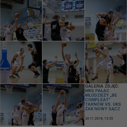
GALERIA ZDJĘĆ:
MKS PAŁAC
MŁODZIEŻY „BE
COMPLEAT”
TARNÓW VS. UKS
ŻAK NOWY SĄCZ
24.11.2018, 13:35