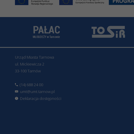
Urząd Miasta Tarnowa
ul. Mickiewicza 2
33-100 Tarnów
(14) 688 24 00
umt@umt.tarnow.pl
Deklaracja dostępności