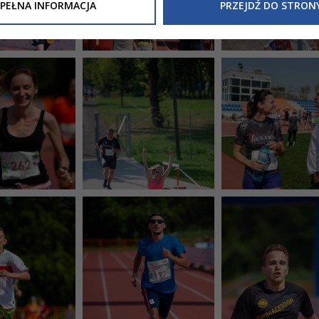
Inne/Polityka-Prywatnosci-RODO
, znajdziecie Państwo informacj
PEŁNA INFORMACJA
PRZEJDŹ DO STRON
nia Państwa danych osobowych przez
Urząd Miasta Tarnowa
z 
ewicza 2 33-100 Tarnów oraz zasady, na jakich będzie się to obec
nformacja nie wymaga od Państwa żadnych dodatkowych działań.