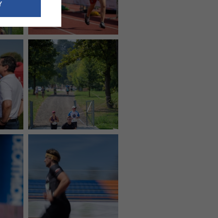
e dotyczące
Y
siedzibą
nie odbywać.