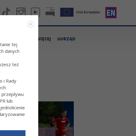
e
A.TARNOW.PL
WIĘCEJ
URZĄD
tanie tej
ch danych
ożesz też
o i Rady
ych
o przepływu
PR lub
ednolicenie
ndaryzowanie
l/Wiecej-