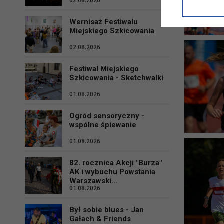
02.08.2026
informacji/
przetwarza
Wernisaż Festiwalu
w ul. Micki
Miejskiego Szkicowania
Niniejsza i
02.08.2026
Festiwal Miejskiego
Szkicowania - Sketchwalki
01.08.2026
Ogród sensoryczny -
wspólne śpiewanie
01.08.2026
82. rocznica Akcji "Burza"
AK i wybuchu Powstania
Warszawski...
01.08.2026
Był sobie blues - Jan
Gałach & Friends