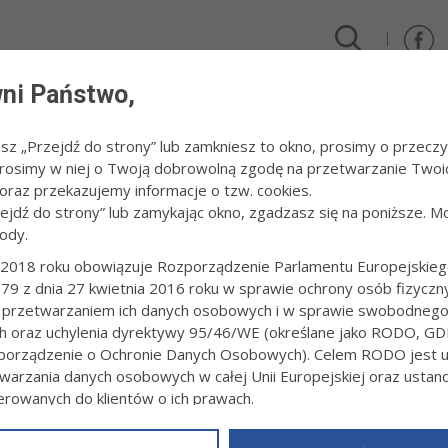
ni Państwo,
DLA FIRM I INWESTORÓW
TURYSTYKA I SPORT
KULTUR
esz „Przejdź do strony” lub zamkniesz to okno, prosimy o przeczy
 Prosimy w niej o Twoją dobrowolną zgodę na przetwarzanie Twoi
/
II Bieg Pamięci Trenera Emila Wzorka
raz przekazujemy informacje o tzw. cookies.
zejdź do strony” lub zamykając okno, zgadzasz się na poniższe. M
ody.
G PAMIĘCI TRENERA EMILA WZORKA
2018 roku obowiązuje Rozporządzenie Parlamentu Europejskieg
79 z dnia 27 kwietnia 2016 roku w sprawie ochrony osób fizyczn
5:31
fot. Artur Gawle
 przetwarzaniem ich danych osobowych i w sprawie swobodneg
ch oraz uchylenia dyrektywy 95/46/WE (określane jako RODO, GD
orządzenie o Ochronie Danych Osobowych). Celem RODO jest uj
warzania danych osobowych w całej Unii Europejskiej oraz usta
ierowanych do klientów o ich prawach.
z powyższym, w zakładce
RODO
na stronie
https://www.tarnow.p