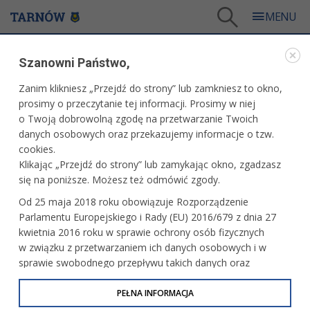
Tarnów
/
Dla mieszkańców
/
Galerie zdjęć
/
Sport
/
Galeria - Sport 2017
/
Szanowni Państwo,
Siatkówka: Grupa Azoty PWSZ Tarnów vs Silesia Volley Mysłowice
Zanim klikniesz „Przejdź do strony” lub zamkniesz to okno,
WARTO ZOBACZYĆ
prosimy o przeczytanie tej informacji. Prosimy w niej
o Twoją dobrowolną zgodę na przetwarzanie Twoich
SIATKÓWKA: GRUPA AZOTY PWSZ TARNÓW VS
danych osobowych oraz przekazujemy informacje o tzw.
SILESIA VOLLEY MYSŁOWICE
cookies.
Klikając „Przejdź do strony” lub zamykając okno, zgadzasz
29 kwietnia 2017 r.fot. Artur Gawle
się na poniższe. Możesz też odmówić zgody.
Od 25 maja 2018 roku obowiązuje Rozporządzenie
Parlamentu Europejskiego i Rady (EU) 2016/679 z dnia 27
kwietnia 2016 roku w sprawie ochrony osób fizycznych
w związku z przetwarzaniem ich danych osobowych i w
sprawie swobodnego przepływu takich danych oraz
uchylenia dyrektywy 95/46/WE (określane jako RODO, GDPR
lub Ogólne Rozporządzenie o Ochronie Danych
PEŁNA INFORMACJA
Osobowych). Celem RODO jest ujednolicenie zasad