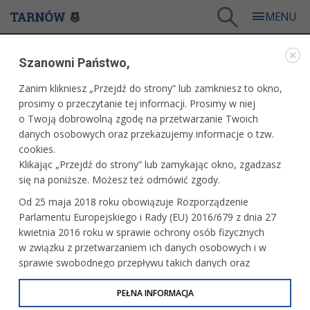
Tarnów
/
Dla mieszkańców
/
Galerie zdjęć
/
Sport
/
Galeria - Sport 2016
/
Szanowni Państwo,
Rajd Rowerowy Sokołów - zakończenie sezonu rowerowego
Zanim klikniesz „Przejdź do strony” lub zamkniesz to okno,
WARTO ZOBACZYĆ
prosimy o przeczytanie tej informacji. Prosimy w niej
o Twoją dobrowolną zgodę na przetwarzanie Twoich
RAJD ROWEROWY SOKOŁÓW - ZAKOŃCZENIE
danych osobowych oraz przekazujemy informacje o tzw.
SEZONU ROWEROWEGO
cookies.
Klikając „Przejdź do strony” lub zamykając okno, zgadzasz
2 października 2016 r.fot. Artur Gawle
się na poniższe. Możesz też odmówić zgody.
Od 25 maja 2018 roku obowiązuje Rozporządzenie
Parlamentu Europejskiego i Rady (EU) 2016/679 z dnia 27
kwietnia 2016 roku w sprawie ochrony osób fizycznych
w związku z przetwarzaniem ich danych osobowych i w
sprawie swobodnego przepływu takich danych oraz
uchylenia dyrektywy 95/46/WE (określane jako RODO, GDPR
lub Ogólne Rozporządzenie o Ochronie Danych
PEŁNA INFORMACJA
Osobowych). Celem RODO jest ujednolicenie zasad