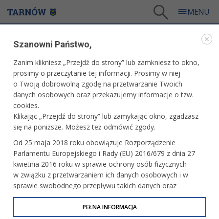
Tarnów
/
Dla mieszkańców
/
Galerie zdjęć
/
Sport
/
Galeria - Sport 2013
/
Szanowni Państwo,
Zawody jeździeckie w Klikowej
Zanim klikniesz „Przejdź do strony” lub zamkniesz to okno,
WARTO ZOBACZYĆ
prosimy o przeczytanie tej informacji. Prosimy w niej
o Twoją dobrowolną zgodę na przetwarzanie Twoich
ZAWODY JEŹDZIECKIE W KLIKOWEJ
danych osobowych oraz przekazujemy informacje o tzw.
cookies.
20-21 lipca 2013 r.fot. Jeremiasz Filip
Klikając „Przejdź do strony” lub zamykając okno, zgadzasz
się na poniższe. Możesz też odmówić zgody.
Od 25 maja 2018 roku obowiązuje Rozporządzenie
Parlamentu Europejskiego i Rady (EU) 2016/679 z dnia 27
kwietnia 2016 roku w sprawie ochrony osób fizycznych
w związku z przetwarzaniem ich danych osobowych i w
sprawie swobodnego przepływu takich danych oraz
uchylenia dyrektywy 95/46/WE (określane jako RODO, GDPR
lub Ogólne Rozporządzenie o Ochronie Danych
PEŁNA INFORMACJA
Osobowych). Celem RODO jest ujednolicenie zasad