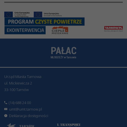
Urząd Miasta Tarnowa
ul. Mickiewicza 2
33-100 Tarnów
(14) 688 24 00
umt@umt.tarnow.pl
Deklaracja dostępności