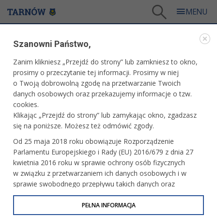
Tarnów
/
Dla mieszkańców
/
Galerie zdjęć
/
Sport
/
Galeria - Sport 2005
/
Szanowni Państwo,
Mecz koszykarzy DGP Azoty Tarnów z Astorią Bydgoszcz
Zanim klikniesz „Przejdź do strony” lub zamkniesz to okno,
WARTO ZOBACZYĆ
prosimy o przeczytanie tej informacji. Prosimy w niej
o Twoją dobrowolną zgodę na przetwarzanie Twoich
MECZ KOSZYKARZY DGP AZOTY TARNÓW Z
danych osobowych oraz przekazujemy informacje o tzw.
ASTORIĄ BYDGOSZCZ
cookies.
Klikając „Przejdź do strony” lub zamykając okno, zgadzasz
19 listopada 2005 r.fot. Paweł Topolski
się na poniższe. Możesz też odmówić zgody.
Od 25 maja 2018 roku obowiązuje Rozporządzenie
Parlamentu Europejskiego i Rady (EU) 2016/679 z dnia 27
kwietnia 2016 roku w sprawie ochrony osób fizycznych
w związku z przetwarzaniem ich danych osobowych i w
sprawie swobodnego przepływu takich danych oraz
uchylenia dyrektywy 95/46/WE (określane jako RODO, GDPR
lub Ogólne Rozporządzenie o Ochronie Danych
PEŁNA INFORMACJA
Osobowych). Celem RODO jest ujednolicenie zasad