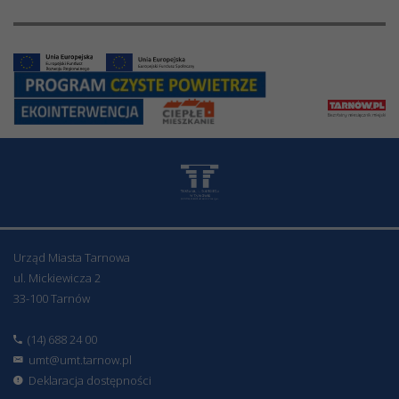
Urząd Miasta Tarnowa
ul. Mickiewicza 2
33-100 Tarnów
(14) 688 24 00
umt@umt.tarnow.pl
Deklaracja dostępności