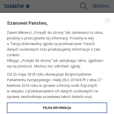
Tarnów
/
Dla mieszkańców
/
Galerie zdjęć
/
Sport
/
Galeria - Sport 2004
/
Szanowni Państwo,
Prezentacja drużyny żużlowej Unia Tarnów
Zanim klikniesz „Przejdź do strony” lub zamkniesz to okno,
WARTO ZOBACZYĆ
prosimy o przeczytanie tej informacji. Prosimy w niej
o Twoją dobrowolną zgodę na przetwarzanie Twoich
PREZENTACJA DRUŻYNY ŻUŻLOWEJ UNIA
danych osobowych oraz przekazujemy informacje o tzw.
TARNÓW
cookies.
Klikając „Przejdź do strony” lub zamykając okno, zgadzasz
25 marca 2004 r.fot. Paweł Topolski
się na poniższe. Możesz też odmówić zgody.
Od 25 maja 2018 roku obowiązuje Rozporządzenie
Parlamentu Europejskiego i Rady (EU) 2016/679 z dnia 27
kwietnia 2016 roku w sprawie ochrony osób fizycznych
w związku z przetwarzaniem ich danych osobowych i w
sprawie swobodnego przepływu takich danych oraz
uchylenia dyrektywy 95/46/WE (określane jako RODO, GDPR
lub Ogólne Rozporządzenie o Ochronie Danych
PEŁNA INFORMACJA
Osobowych). Celem RODO jest ujednolicenie zasad