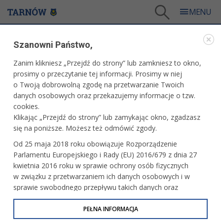
Tarnów
/
Dla mieszkańców
/
Galerie zdjęć
/
Sport
/
Galeria - Sport 2004
/
Szanowni Państwo,
Ogólnopolski Turniej Klasyfikacyjny skrzatek i skrzatów. Korty Centrum Tenisowego ACT
Sport
Zanim klikniesz „Przejdź do strony” lub zamkniesz to okno,
WARTO ZOBACZYĆ
prosimy o przeczytanie tej informacji. Prosimy w niej
o Twoją dobrowolną zgodę na przetwarzanie Twoich
danych osobowych oraz przekazujemy informacje o tzw.
OGÓLNOPOLSKI TURNIEJ KLASYFIKACYJNY
cookies.
SKRZATEK I SKRZATÓW. KORTY CENTRUM
Klikając „Przejdź do strony” lub zamykając okno, zgadzasz
TENISOWEGO ACT SPORT
się na poniższe. Możesz też odmówić zgody.
26-28 listopada 2004 r.fot. Paweł Topolski
Od 25 maja 2018 roku obowiązuje Rozporządzenie
Parlamentu Europejskiego i Rady (EU) 2016/679 z dnia 27
kwietnia 2016 roku w sprawie ochrony osób fizycznych
w związku z przetwarzaniem ich danych osobowych i w
sprawie swobodnego przepływu takich danych oraz
uchylenia dyrektywy 95/46/WE (określane jako RODO, GDPR
lub Ogólne Rozporządzenie o Ochronie Danych
PEŁNA INFORMACJA
Osobowych). Celem RODO jest ujednolicenie zasad