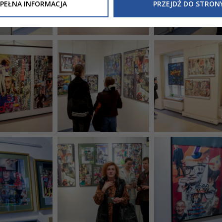
Inne/Polityka-Prywatnosci-RODO
, znajdziecie Państwo informacj
PEŁNA INFORMACJA
PRZEJDŹ DO STRON
nia Państwa danych osobowych przez
Urząd Miasta Tarnowa
z 
ewicza 2 33-100 Tarnów oraz zasady, na jakich będzie się to obec
nformacja nie wymaga od Państwa żadnych dodatkowych działań.