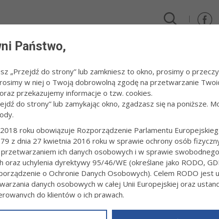
ni Państwo,
DLA FIRM I INWESTORÓW
TURYSTYKA I SPORT
KULTUR
esz „Przejdź do strony” lub zamkniesz to okno, prosimy o przeczy
 Prosimy w niej o Twoją dobrowolną zgodę na przetwarzanie Twoi
026
/
Wernisaż wystawy „Collage-Remix”
raz przekazujemy informacje o tzw. cookies.
zejdź do strony” lub zamykając okno, zgadzasz się na poniższe. M
ody.
SAŻ WYSTAWY „COLLAGE-REMIX”
2018 roku obowiązuje Rozporządzenie Parlamentu Europejskieg
79 z dnia 27 kwietnia 2016 roku w sprawie ochrony osób fizyczn
1:07
fot. Tomasz Schenk
 przetwarzaniem ich danych osobowych i w sprawie swobodneg
ch oraz uchylenia dyrektywy 95/46/WE (określane jako RODO, GD
orządzenie o Ochronie Danych Osobowych). Celem RODO jest uj
warzania danych osobowych w całej Unii Europejskiej oraz usta
ierowanych do klientów o ich prawach.
z powyższym, w zakładce
RODO
na stronie
https://www.tarnow.p