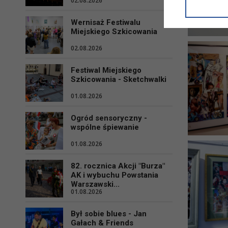
02.08.2026
informacji/
przetwarza
Wernisaż Festiwalu
w ul. Micki
Miejskiego Szkicowania
Niniejsza i
02.08.2026
Festiwal Miejskiego
Szkicowania - Sketchwalki
01.08.2026
Ogród sensoryczny -
wspólne śpiewanie
01.08.2026
82. rocznica Akcji "Burza"
AK i wybuchu Powstania
Warszawski...
01.08.2026
Był sobie blues - Jan
Gałach & Friends