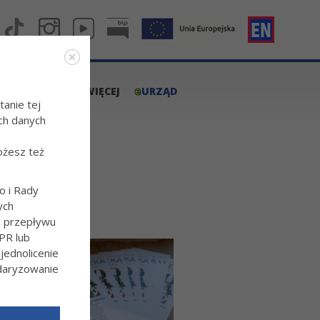
e
A.TARNOW.PL
WIĘCEJ
URZĄD
tanie tej
ch danych
ożesz też
o i Rady
ych
o przepływu
PR lub
ednolicenie
ndaryzowanie
l/Wiecej-