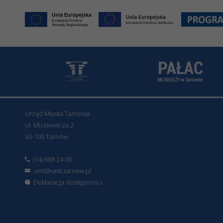
Urząd Miasta Tarnowa
ul. Mickiewicza 2
33-100 Tarnów
(14) 688 24 00
umt@umt.tarnow.pl
Deklaracja dostępności