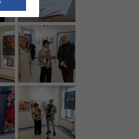
e dotyczące
Y
siedzibą
nie odbywać.