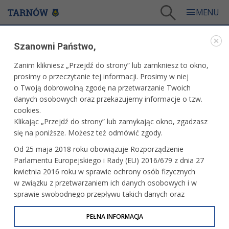
Tarnów
/
Dla mieszkańców
/
Galerie zdjęć
/
Miasto
/
Galeria - Miasto 2026
/
Szanowni Państwo,
Święto 16. Pułku Piechoty i 5.Pułku Strzelców Konnych
Zanim klikniesz „Przejdź do strony” lub zamkniesz to okno,
WARTO ZOBACZYĆ
prosimy o przeczytanie tej informacji. Prosimy w niej
o Twoją dobrowolną zgodę na przetwarzanie Twoich
ŚWIĘTO 16. PUŁKU PIECHOTY I 5.PUŁKU
danych osobowych oraz przekazujemy informacje o tzw.
STRZELCÓW KONNYCH
cookies.
Klikając „Przejdź do strony” lub zamykając okno, zgadzasz
31.05.2026, 19:09
fot. Tomasz Schenk
się na poniższe. Możesz też odmówić zgody.
Od 25 maja 2018 roku obowiązuje Rozporządzenie
Parlamentu Europejskiego i Rady (EU) 2016/679 z dnia 27
kwietnia 2016 roku w sprawie ochrony osób fizycznych
w związku z przetwarzaniem ich danych osobowych i w
sprawie swobodnego przepływu takich danych oraz
uchylenia dyrektywy 95/46/WE (określane jako RODO, GDPR
lub Ogólne Rozporządzenie o Ochronie Danych
PEŁNA INFORMACJA
Osobowych). Celem RODO jest ujednolicenie zasad