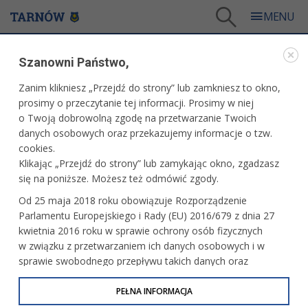
Tarnów
/
Dla mieszkańców
/
Galerie zdjęć
/
Miasto
/
Galeria - Miasto 2026
/
Szanowni Państwo,
Piknik Rady Osiedla Koszyce
Zanim klikniesz „Przejdź do strony” lub zamkniesz to okno,
WARTO ZOBACZYĆ
prosimy o przeczytanie tej informacji. Prosimy w niej
o Twoją dobrowolną zgodę na przetwarzanie Twoich
PIKNIK RADY OSIEDLA KOSZYCE
danych osobowych oraz przekazujemy informacje o tzw.
cookies.
30.05.2026, 17:44
fot. Paweł Topolski, www.tarnow.pl
Klikając „Przejdź do strony” lub zamykając okno, zgadzasz
się na poniższe. Możesz też odmówić zgody.
Od 25 maja 2018 roku obowiązuje Rozporządzenie
Parlamentu Europejskiego i Rady (EU) 2016/679 z dnia 27
kwietnia 2016 roku w sprawie ochrony osób fizycznych
w związku z przetwarzaniem ich danych osobowych i w
sprawie swobodnego przepływu takich danych oraz
uchylenia dyrektywy 95/46/WE (określane jako RODO, GDPR
lub Ogólne Rozporządzenie o Ochronie Danych
PEŁNA INFORMACJA
Osobowych). Celem RODO jest ujednolicenie zasad