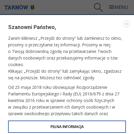
Tarnów
/
Dla mieszkańców
/
Galerie zdjęć
/
Miasto
/
Galeria - Miasto 2026
/
Szanowni Państwo,
Ogólnopolski Młodzieżowy Czempionat Koni Rasy Huculskiej
Zanim klikniesz „Przejdź do strony” lub zamkniesz to okno,
WARTO ZOBACZYĆ
prosimy o przeczytanie tej informacji. Prosimy w niej
o Twoją dobrowolną zgodę na przetwarzanie Twoich
OGÓLNOPOLSKI MŁODZIEŻOWY CZEMPIONAT
danych osobowych oraz przekazujemy informacje o tzw.
KONI RASY HUCULSKIEJ
cookies.
Klikając „Przejdź do strony” lub zamykając okno, zgadzasz
14.06.2026, 13:13
fot. Tomasz Schenk
się na poniższe. Możesz też odmówić zgody.
Od 25 maja 2018 roku obowiązuje Rozporządzenie
Parlamentu Europejskiego i Rady (EU) 2016/679 z dnia 27
kwietnia 2016 roku w sprawie ochrony osób fizycznych
w związku z przetwarzaniem ich danych osobowych i w
sprawie swobodnego przepływu takich danych oraz
uchylenia dyrektywy 95/46/WE (określane jako RODO, GDPR
lub Ogólne Rozporządzenie o Ochronie Danych
PEŁNA INFORMACJA
Osobowych). Celem RODO jest ujednolicenie zasad