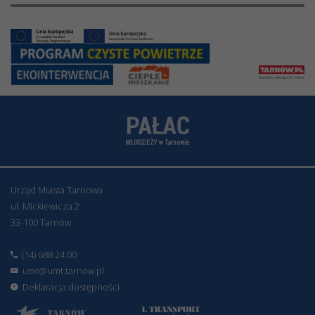
Urząd Miasta Tarnowa
ul. Mickiewicza 2
33-100 Tarnów
(14) 688 24 00
umt@umt.tarnow.pl
Deklaracja dostępności