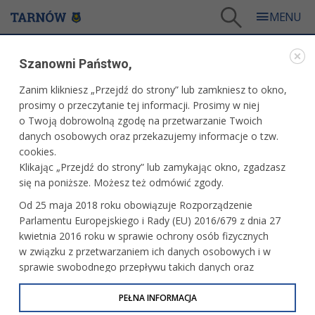
Tarnów
/
Dla mieszkańców
/
Galerie zdjęć
/
Miasto
/
Galeria - Miasto 2026
/
Szanowni Państwo,
Matury - dzień I
Zanim klikniesz „Przejdź do strony” lub zamkniesz to okno,
WARTO ZOBACZYĆ
prosimy o przeczytanie tej informacji. Prosimy w niej
o Twoją dobrowolną zgodę na przetwarzanie Twoich
MATURY - DZIEŃ I
danych osobowych oraz przekazujemy informacje o tzw.
cookies.
04.05.2026, 10:37
fot. Paweł Topolski
Klikając „Przejdź do strony” lub zamykając okno, zgadzasz
się na poniższe. Możesz też odmówić zgody.
Od 25 maja 2018 roku obowiązuje Rozporządzenie
Parlamentu Europejskiego i Rady (EU) 2016/679 z dnia 27
kwietnia 2016 roku w sprawie ochrony osób fizycznych
w związku z przetwarzaniem ich danych osobowych i w
sprawie swobodnego przepływu takich danych oraz
uchylenia dyrektywy 95/46/WE (określane jako RODO, GDPR
lub Ogólne Rozporządzenie o Ochronie Danych
PEŁNA INFORMACJA
Osobowych). Celem RODO jest ujednolicenie zasad