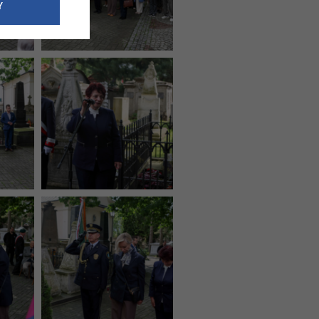
e dotyczące
Y
siedzibą
nie odbywać.