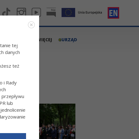
e
A.TARNOW.PL
WIĘCEJ
URZĄD
tanie tej
ch danych
ożesz też
o i Rady
ych
o przepływu
PR lub
ednolicenie
ndaryzowanie
l/Wiecej-