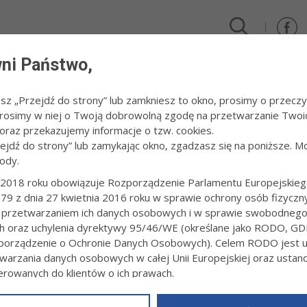
ni Państwo,
DLA FIRM I INWESTORÓW
TURYSTYKA I SPORT
KULTUR
esz „Przejdź do strony” lub zamkniesz to okno, prosimy o przeczy
 Prosimy w niej o Twoją dobrowolną zgodę na przetwarzanie Twoi
026
/
Dni Lwowa
raz przekazujemy informacje o tzw. cookies.
zejdź do strony” lub zamykając okno, zgadzasz się na poniższe. M
ody.
WOWA
2018 roku obowiązuje Rozporządzenie Parlamentu Europejskieg
79 z dnia 27 kwietnia 2016 roku w sprawie ochrony osób fizyczn
6:42
fot. Paweł Topolski
 przetwarzaniem ich danych osobowych i w sprawie swobodneg
ch oraz uchylenia dyrektywy 95/46/WE (określane jako RODO, GD
orządzenie o Ochronie Danych Osobowych). Celem RODO jest uj
warzania danych osobowych w całej Unii Europejskiej oraz usta
ierowanych do klientów o ich prawach.
z powyższym, w zakładce
RODO
na stronie
https://www.tarnow.p