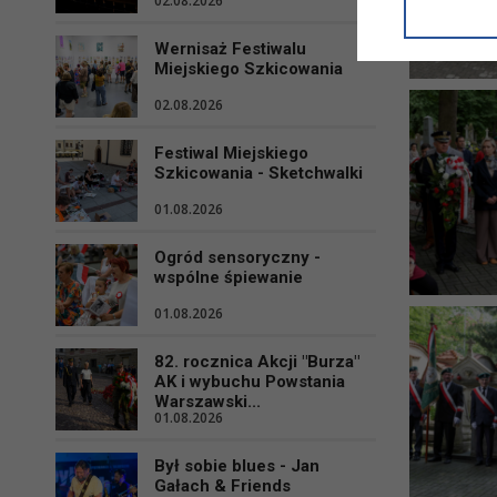
02.08.2026
informacji/
przetwarza
Wernisaż Festiwalu
w ul. Micki
Miejskiego Szkicowania
Niniejsza i
02.08.2026
Festiwal Miejskiego
Szkicowania - Sketchwalki
01.08.2026
Ogród sensoryczny -
wspólne śpiewanie
01.08.2026
82. rocznica Akcji "Burza"
AK i wybuchu Powstania
Warszawski...
01.08.2026
Był sobie blues - Jan
Gałach & Friends