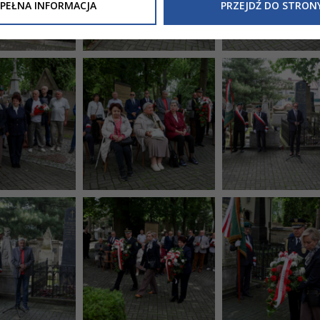
Inne/Polityka-Prywatnosci-RODO
, znajdziecie Państwo informacj
PEŁNA INFORMACJA
PRZEJDŹ DO STRON
nia Państwa danych osobowych przez
Urząd Miasta Tarnowa
z 
ewicza 2 33-100 Tarnów oraz zasady, na jakich będzie się to obec
nformacja nie wymaga od Państwa żadnych dodatkowych działań.