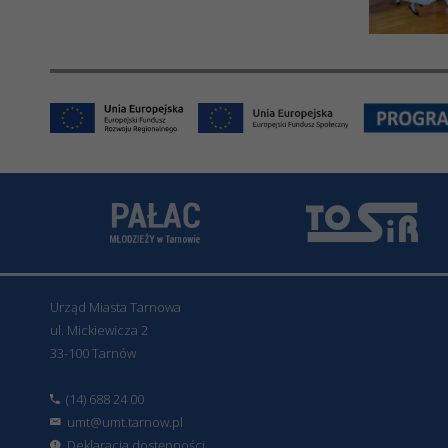
Urząd Miasta Tarnowa
ul. Mickiewicza 2
33-100 Tarnów
(14) 688 24 00
umt@umt.tarnow.pl
Deklaracja dostępności