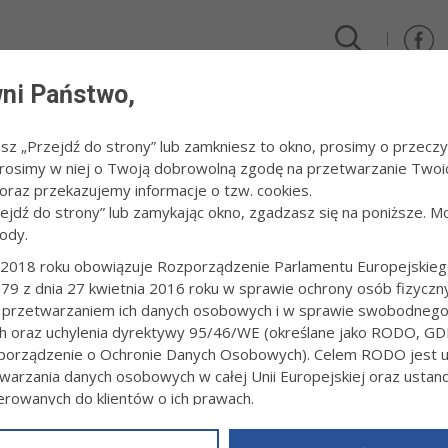
ni Państwo,
DLA FIRM I INWESTORÓW
TURYSTYKA I SPORT
KULTUR
esz „Przejdź do strony” lub zamkniesz to okno, prosimy o przeczy
 Prosimy w niej o Twoją dobrowolną zgodę na przetwarzanie Twoi
025
/
Śniadanie na Rynku
raz przekazujemy informacje o tzw. cookies.
zejdź do strony” lub zamykając okno, zgadzasz się na poniższe. M
ody.
ANIE NA RYNKU
2018 roku obowiązuje Rozporządzenie Parlamentu Europejskieg
79 z dnia 27 kwietnia 2016 roku w sprawie ochrony osób fizyczn
1:12
fot. Paweł Topolski
 przetwarzaniem ich danych osobowych i w sprawie swobodneg
ch oraz uchylenia dyrektywy 95/46/WE (określane jako RODO, GD
orządzenie o Ochronie Danych Osobowych). Celem RODO jest uj
warzania danych osobowych w całej Unii Europejskiej oraz usta
ierowanych do klientów o ich prawach.
z powyższym, w zakładce
RODO
na stronie
https://www.tarnow.p