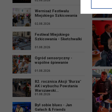
02.08.2026
informacji/
przetwarza
Wernisaż Festiwalu
w ul. Micki
Miejskiego Szkicowania
Niniejsza i
02.08.2026
Festiwal Miejskiego
Szkicowania - Sketchwalki
01.08.2026
Ogród sensoryczny -
wspólne śpiewanie
01.08.2026
82. rocznica Akcji "Burza"
AK i wybuchu Powstania
Warszawski...
01.08.2026
Był sobie blues - Jan
Gałach & Friends