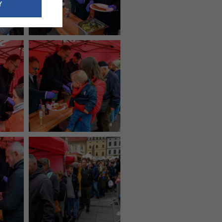
e dotyczące
Y
siedzibą
nie odbywać.