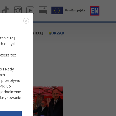
e
A.TARNOW.PL
WIĘCEJ
URZĄD
tanie tej
ch danych
ożesz też
o i Rady
ych
o przepływu
PR lub
ednolicenie
ndaryzowanie
l/Wiecej-