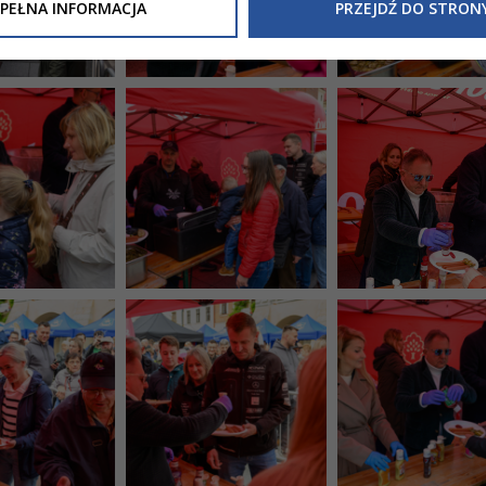
Inne/Polityka-Prywatnosci-RODO
, znajdziecie Państwo informacj
PEŁNA INFORMACJA
PRZEJDŹ DO STRON
nia Państwa danych osobowych przez
Urząd Miasta Tarnowa
z 
ewicza 2 33-100 Tarnów oraz zasady, na jakich będzie się to obec
nformacja nie wymaga od Państwa żadnych dodatkowych działań.