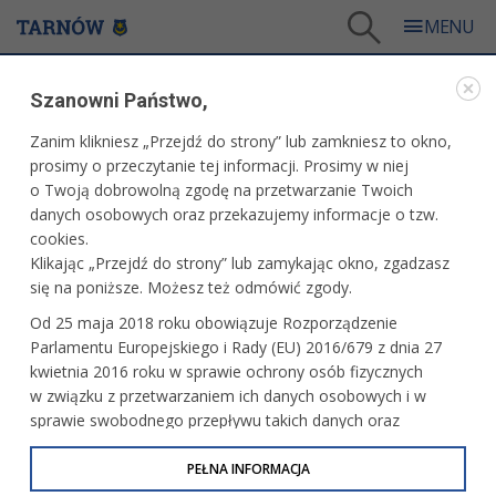
Tarnów
/
Dla mieszkańców
/
Galerie zdjęć
/
Kultura
/
Galeria - Kultura 2026
/
Szanowni Państwo,
Epilog 40. TNF - ,,Sny pełne dymu" - projekcja specjalna oraz spotkanie z twórcami
Zanim klikniesz „Przejdź do strony” lub zamkniesz to okno,
WARTO ZOBACZYĆ
prosimy o przeczytanie tej informacji. Prosimy w niej
o Twoją dobrowolną zgodę na przetwarzanie Twoich
EPILOG 40. TNF - ,,SNY PEŁNE DYMU" -
danych osobowych oraz przekazujemy informacje o tzw.
PROJEKCJA SPECJALNA ORAZ SPOTKANIE Z
cookies.
TWÓRCAMI
Klikając „Przejdź do strony” lub zamykając okno, zgadzasz
się na poniższe. Możesz też odmówić zgody.
13.06.2026, 22:00
fot. Paweł Topolski
Od 25 maja 2018 roku obowiązuje Rozporządzenie
Parlamentu Europejskiego i Rady (EU) 2016/679 z dnia 27
kwietnia 2016 roku w sprawie ochrony osób fizycznych
w związku z przetwarzaniem ich danych osobowych i w
sprawie swobodnego przepływu takich danych oraz
uchylenia dyrektywy 95/46/WE (określane jako RODO, GDPR
lub Ogólne Rozporządzenie o Ochronie Danych
PEŁNA INFORMACJA
Osobowych). Celem RODO jest ujednolicenie zasad