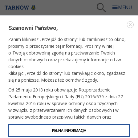
Tarnów
/
Dla mieszkańców
/
Galerie zdjęć
/
Kultura
/
Galeria - Kultura 2025
/
Szanowni Państwo,
VI Dni Schuberta
Zanim klikniesz „Przejdź do strony” lub zamkniesz to okno,
WARTO ZOBACZYĆ
prosimy o przeczytanie tej informacji. Prosimy w niej
o Twoją dobrowolną zgodę na przetwarzanie Twoich
VI DNI SCHUBERTA
danych osobowych oraz przekazujemy informacje o tzw.
cookies.
06.02.2025, 19:38
fot. Paweł Topolski
Klikając „Przejdź do strony” lub zamykając okno, zgadzasz
się na poniższe. Możesz też odmówić zgody.
Od 25 maja 2018 roku obowiązuje Rozporządzenie
Parlamentu Europejskiego i Rady (EU) 2016/679 z dnia 27
kwietnia 2016 roku w sprawie ochrony osób fizycznych
w związku z przetwarzaniem ich danych osobowych i w
sprawie swobodnego przepływu takich danych oraz
uchylenia dyrektywy 95/46/WE (określane jako RODO, GDPR
lub Ogólne Rozporządzenie o Ochronie Danych
PEŁNA INFORMACJA
Osobowych). Celem RODO jest ujednolicenie zasad