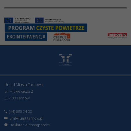
Urząd Miasta Tarnowa
ul. Mickiewicza 2
33-100 Tarnów
(14) 688 24 00
umt@umt.tarnow.pl
Deklaracja dostępności