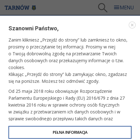
Tarnów
/
Dla mieszkańców
/
Galerie zdjęć
/
Kultura
/
Galeria - Kultura 2021
/
Szanowni Państwo,
XXVIII Międzynarodowy Festiwal Muzyki Odnalezionej
Zanim klikniesz „Przejdź do strony” lub zamkniesz to okno,
WARTO ZOBACZYĆ
prosimy o przeczytanie tej informacji. Prosimy w niej
o Twoją dobrowolną zgodę na przetwarzanie Twoich
XXVIII MIĘDZYNARODOWY FESTIWAL MUZYKI
danych osobowych oraz przekazujemy informacje o tzw.
ODNALEZIONEJ
cookies.
Klikając „Przejdź do strony” lub zamykając okno, zgadzasz
29.08.2021, 19:40
fot. Paweł Topolski
się na poniższe. Możesz też odmówić zgody.
Od 25 maja 2018 roku obowiązuje Rozporządzenie
Parlamentu Europejskiego i Rady (EU) 2016/679 z dnia 27
kwietnia 2016 roku w sprawie ochrony osób fizycznych
w związku z przetwarzaniem ich danych osobowych i w
sprawie swobodnego przepływu takich danych oraz
uchylenia dyrektywy 95/46/WE (określane jako RODO, GDPR
lub Ogólne Rozporządzenie o Ochronie Danych
PEŁNA INFORMACJA
Osobowych). Celem RODO jest ujednolicenie zasad