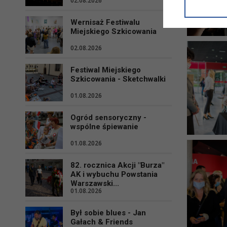
02.08.2026
informacji/
przetwarza
Wernisaż Festiwalu
w ul. Micki
Miejskiego Szkicowania
Niniejsza i
02.08.2026
Festiwal Miejskiego
Szkicowania - Sketchwalki
01.08.2026
Ogród sensoryczny -
wspólne śpiewanie
01.08.2026
82. rocznica Akcji "Burza"
AK i wybuchu Powstania
Warszawski...
01.08.2026
Był sobie blues - Jan
Gałach & Friends