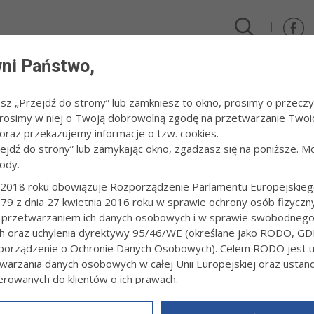
ni Państwo,
DLA FIRM I INWESTORÓW
TURYSTYKA I SPORT
KULTUR
esz „Przejdź do strony” lub zamkniesz to okno, prosimy o przeczy
 Prosimy w niej o Twoją dobrowolną zgodę na przetwarzanie Twoi
2021
/
XXV Festiwal Komedii Talia, dzień VI
raz przekazujemy informacje o tzw. cookies.
zejdź do strony” lub zamykając okno, zgadzasz się na poniższe. M
ody.
STIWAL KOMEDII TALIA, DZIEŃ VI
2018 roku obowiązuje Rozporządzenie Parlamentu Europejskieg
79 z dnia 27 kwietnia 2016 roku w sprawie ochrony osób fizyczn
2:15
24 września 2021 r. fot. Artur Gawle
 przetwarzaniem ich danych osobowych i w sprawie swobodneg
ch oraz uchylenia dyrektywy 95/46/WE (określane jako RODO, GD
orządzenie o Ochronie Danych Osobowych). Celem RODO jest uj
warzania danych osobowych w całej Unii Europejskiej oraz usta
ierowanych do klientów o ich prawach.
z powyższym, w zakładce
RODO
na stronie
https://www.tarnow.p