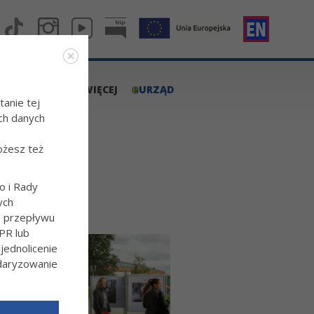
e
A.TARNOW.PL
WIĘCEJ
URZĄD
tanie tej
ch danych
ożesz też
o i Rady
ych
o przepływu
PR lub
ednolicenie
ndaryzowanie
l/Wiecej-