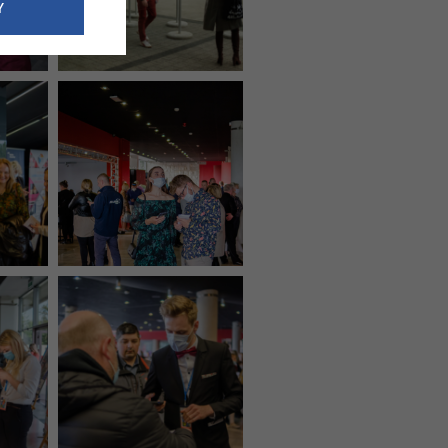
e dotyczące
Y
siedzibą
nie odbywać.