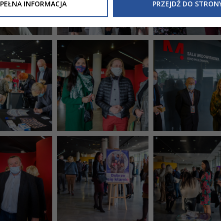
Inne/Polityka-Prywatnosci-RODO
, znajdziecie Państwo informacj
PEŁNA INFORMACJA
PRZEJDŹ DO STRON
nia Państwa danych osobowych przez
Urząd Miasta Tarnowa
z 
ewicza 2 33-100 Tarnów oraz zasady, na jakich będzie się to obec
nformacja nie wymaga od Państwa żadnych dodatkowych działań.