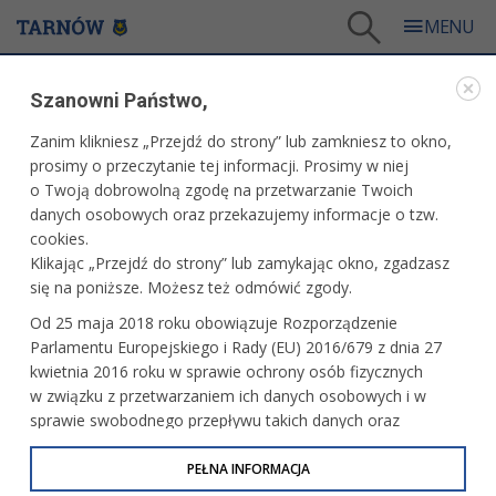
Tarnów
/
Dla mieszkańców
/
Galerie zdjęć
/
Kultura
/
Galeria - Kultura 2018
/
Szanowni Państwo,
"Women" - wystawa fotografii Miltona H. Greene
Zanim klikniesz „Przejdź do strony” lub zamkniesz to okno,
WARTO ZOBACZYĆ
prosimy o przeczytanie tej informacji. Prosimy w niej
o Twoją dobrowolną zgodę na przetwarzanie Twoich
"WOMEN" - WYSTAWA FOTOGRAFII MILTONA H.
danych osobowych oraz przekazujemy informacje o tzw.
GREENE
cookies.
Klikając „Przejdź do strony” lub zamykając okno, zgadzasz
07.09.2018, 09:52
fot. Artur Gawle
się na poniższe. Możesz też odmówić zgody.
Od 25 maja 2018 roku obowiązuje Rozporządzenie
Parlamentu Europejskiego i Rady (EU) 2016/679 z dnia 27
kwietnia 2016 roku w sprawie ochrony osób fizycznych
w związku z przetwarzaniem ich danych osobowych i w
sprawie swobodnego przepływu takich danych oraz
uchylenia dyrektywy 95/46/WE (określane jako RODO, GDPR
lub Ogólne Rozporządzenie o Ochronie Danych
PEŁNA INFORMACJA
Osobowych). Celem RODO jest ujednolicenie zasad