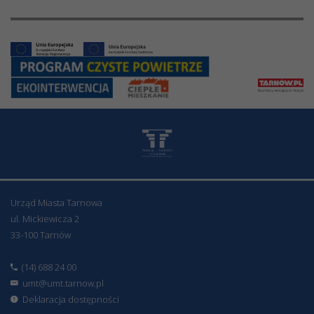
Urząd Miasta Tarnowa
ul. Mickiewicza 2
33-100 Tarnów
(14) 688 24 00
umt@umt.tarnow.pl
Deklaracja dostępności