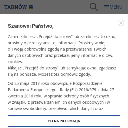
Tarnów
/
Dla mieszkańców
/
Galerie zdjęć
/
Kultura
/
Galeria - Kultura 2018
/
Szanowni Państwo,
Premiera spektaklu "Warto było"
Zanim klikniesz „Przejdź do strony” lub zamkniesz to okno,
WARTO ZOBACZYĆ
prosimy o przeczytanie tej informacji. Prosimy w niej
o Twoją dobrowolną zgodę na przetwarzanie Twoich
PREMIERA SPEKTAKLU "WARTO BYŁO"
danych osobowych oraz przekazujemy informacje o tzw.
cookies.
09.11.2018, 12:11
fot. Artur Gawle
Klikając „Przejdź do strony” lub zamykając okno, zgadzasz
się na poniższe. Możesz też odmówić zgody.
Od 25 maja 2018 roku obowiązuje Rozporządzenie
Parlamentu Europejskiego i Rady (EU) 2016/679 z dnia 27
kwietnia 2016 roku w sprawie ochrony osób fizycznych
w związku z przetwarzaniem ich danych osobowych i w
sprawie swobodnego przepływu takich danych oraz
uchylenia dyrektywy 95/46/WE (określane jako RODO, GDPR
lub Ogólne Rozporządzenie o Ochronie Danych
PEŁNA INFORMACJA
Osobowych). Celem RODO jest ujednolicenie zasad