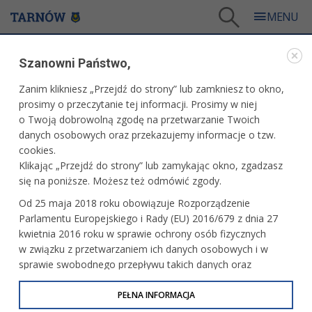
Tarnów
/
Dla mieszkańców
/
Galerie zdjęć
/
Kultura
/
Galeria - Kultura 2018
/
Szanowni Państwo,
Otwarcie wystawy Moniki Bielat-Sobiczewskiej
Zanim klikniesz „Przejdź do strony” lub zamkniesz to okno,
WARTO ZOBACZYĆ
prosimy o przeczytanie tej informacji. Prosimy w niej
o Twoją dobrowolną zgodę na przetwarzanie Twoich
OTWARCIE WYSTAWY MONIKI BIELAT-
danych osobowych oraz przekazujemy informacje o tzw.
SOBICZEWSKIEJ
cookies.
Klikając „Przejdź do strony” lub zamykając okno, zgadzasz
09.04.2018, 23:48
fot. Artur Gawle
się na poniższe. Możesz też odmówić zgody.
Od 25 maja 2018 roku obowiązuje Rozporządzenie
Parlamentu Europejskiego i Rady (EU) 2016/679 z dnia 27
kwietnia 2016 roku w sprawie ochrony osób fizycznych
w związku z przetwarzaniem ich danych osobowych i w
sprawie swobodnego przepływu takich danych oraz
uchylenia dyrektywy 95/46/WE (określane jako RODO, GDPR
lub Ogólne Rozporządzenie o Ochronie Danych
PEŁNA INFORMACJA
Osobowych). Celem RODO jest ujednolicenie zasad