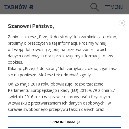
Tarnów
/
Dla mieszkańców
/
Galerie zdjęć
/
Kultura
/
Galeria - Kultura 2013
/
Szanowni Państwo,
Koncert - Piotr Tarcholik i Tarnowska Orkiestra Kameralna
Zanim klikniesz „Przejdź do strony” lub zamkniesz to okno,
WARTO ZOBACZYĆ
prosimy o przeczytanie tej informacji. Prosimy w niej
o Twoją dobrowolną zgodę na przetwarzanie Twoich
KONCERT - PIOTR TARCHOLIK I TARNOWSKA
danych osobowych oraz przekazujemy informacje o tzw.
ORKIESTRA KAMERALNA
cookies.
Klikając „Przejdź do strony” lub zamykając okno, zgadzasz
1 grudnia 2013 r.fot. Paweł Topolski
się na poniższe. Możesz też odmówić zgody.
Od 25 maja 2018 roku obowiązuje Rozporządzenie
Parlamentu Europejskiego i Rady (EU) 2016/679 z dnia 27
kwietnia 2016 roku w sprawie ochrony osób fizycznych
w związku z przetwarzaniem ich danych osobowych i w
sprawie swobodnego przepływu takich danych oraz
uchylenia dyrektywy 95/46/WE (określane jako RODO, GDPR
lub Ogólne Rozporządzenie o Ochronie Danych
PEŁNA INFORMACJA
Osobowych). Celem RODO jest ujednolicenie zasad