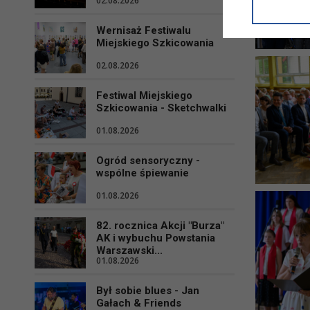
02.08.2026
informacji/
przetwarza
Wernisaż Festiwalu
w ul. Micki
Miejskiego Szkicowania
Niniejsza i
02.08.2026
Festiwal Miejskiego
Szkicowania - Sketchwalki
01.08.2026
Ogród sensoryczny -
wspólne śpiewanie
01.08.2026
82. rocznica Akcji "Burza"
AK i wybuchu Powstania
Warszawski...
01.08.2026
Był sobie blues - Jan
Gałach & Friends