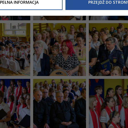
Inne/Polityka-Prywatnosci-RODO
, znajdziecie Państwo informacj
PEŁNA INFORMACJA
PRZEJDŹ DO STRON
nia Państwa danych osobowych przez
Urząd Miasta Tarnowa
z 
ewicza 2 33-100 Tarnów oraz zasady, na jakich będzie się to obec
nformacja nie wymaga od Państwa żadnych dodatkowych działań.