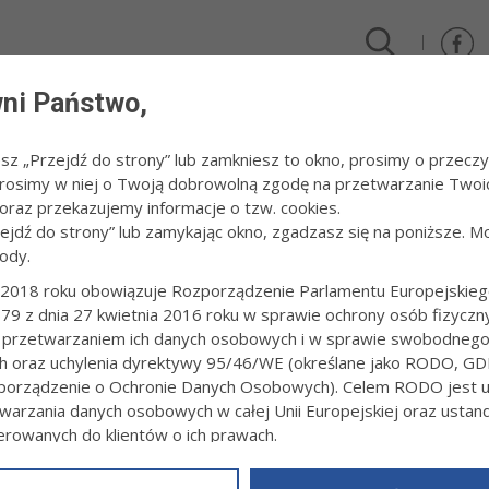
ni Państwo,
DLA FIRM I INWESTORÓW
TURYSTYKA I SPORT
KULTUR
esz „Przejdź do strony” lub zamkniesz to okno, prosimy o przeczy
 Prosimy w niej o Twoją dobrowolną zgodę na przetwarzanie Twoi
cja i Nauka 2025
/
Jubileusz SP nr 2
raz przekazujemy informacje o tzw. cookies.
zejdź do strony” lub zamykając okno, zgadzasz się na poniższe. M
ody.
USZ SP NR 2
2018 roku obowiązuje Rozporządzenie Parlamentu Europejskieg
79 z dnia 27 kwietnia 2016 roku w sprawie ochrony osób fizyczn
7:03
fot. Paweł Topolski
 przetwarzaniem ich danych osobowych i w sprawie swobodneg
ch oraz uchylenia dyrektywy 95/46/WE (określane jako RODO, GD
orządzenie o Ochronie Danych Osobowych). Celem RODO jest uj
warzania danych osobowych w całej Unii Europejskiej oraz usta
ierowanych do klientów o ich prawach.
z powyższym, w zakładce
RODO
na stronie
https://www.tarnow.p