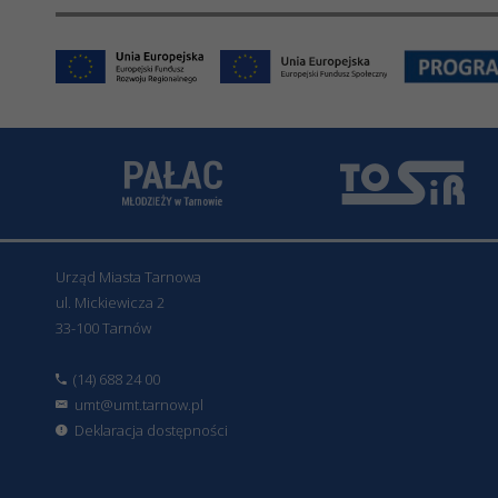
Urząd Miasta Tarnowa
ul. Mickiewicza 2
33-100 Tarnów
(14) 688 24 00
umt@umt.tarnow.pl
Deklaracja dostępności