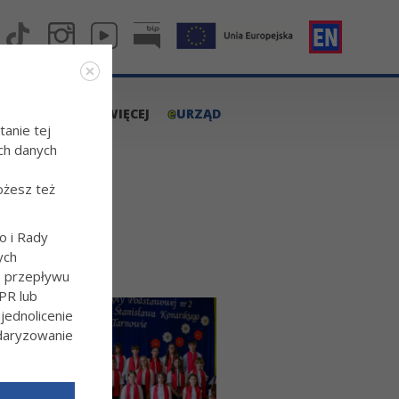
e
A.TARNOW.PL
WIĘCEJ
URZĄD
tanie tej
ch danych
ożesz też
o i Rady
ych
o przepływu
PR lub
ednolicenie
ndaryzowanie
l/Wiecej-