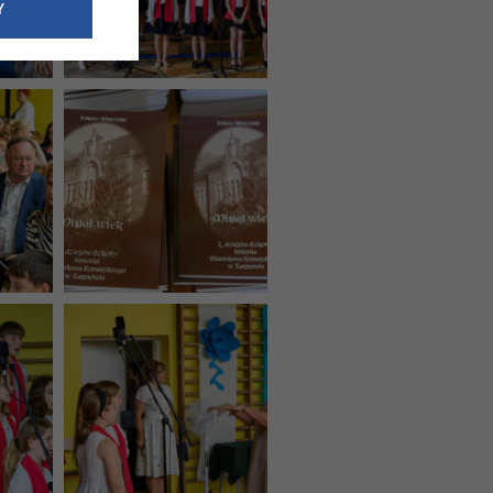
e dotyczące
Y
siedzibą
nie odbywać.