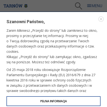
Tarnów
/
Dla mieszkańców
/
Aktualności
/
Miasto
/
Wycieczki meleksem
Szanowni Państwo,
WARTO PRZECZYTAĆ
Zanim klikniesz „Przejdź do strony” lub zamkniesz to okno,
prosimy o przeczytanie tej informacji. Prosimy w niej
WYCIECZKI MELEKSEM
o Twoją dobrowolną zgodę na przetwarzanie Twoich
danych osobowych oraz przekazujemy informacje o tzw.
09.05.2025, 14:14
Redakcja tarnow.pl
cookies.
Klikając „Przejdź do strony” lub zamykając okno, zgadzasz
Są jeszcze wolne miejsca na weekendowe wycieczki
się na poniższe. Możesz też odmówić zgody.
meleksem – informuje Tarnowskie Centrum Informacji. Jak
Od 25 maja 2018 roku obowiązuje Rozporządzenie
można się zapisać?
Parlamentu Europejskiego i Rady (EU) 2016/679 z dnia 27
kwietnia 2016 roku w sprawie ochrony osób fizycznych
w związku z przetwarzaniem ich danych osobowych i w
sprawie swobodnego przepływu takich danych oraz
uchylenia dyrektywy 95/46/WE (określane jako RODO, GDPR
lub Ogólne Rozporządzenie o Ochronie Danych
PEŁNA INFORMACJA
Osobowych). Celem RODO jest ujednolicenie zasad