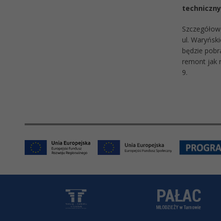
techniczn
Szczegółowe
ul. Waryńsk
będzie pobr
remont jak 
9.