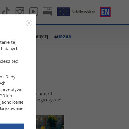
e
A.TARNOW.PL
WIĘCEJ
URZĄD
tanie tej
ch danych
ożesz też
o i Rady
ych
o przepływu
 Wnioski można składać do 1
PR lub
eżącego do miasta, mogą uzyskać
ednolicenie
ndaryzowanie
l/Wiecej-