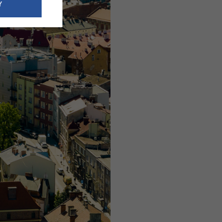
e dotyczące
Y
siedzibą
nie odbywać.