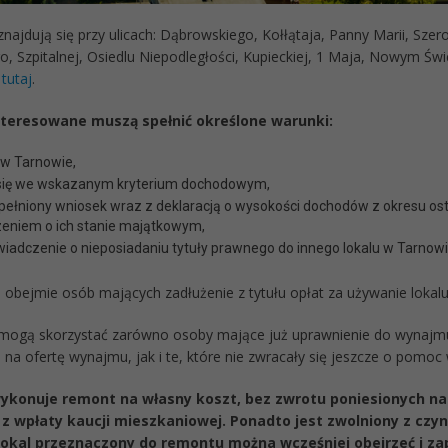
najdują się przy ulicach: Dąbrowskiego, Kołłątaja, Panny Marii, Szerok
, Szpitalnej, Osiedlu Niepodległości, Kupieckiej, 1 Maja, Nowym Świ
ę
tutaj
.
teresowane muszą spełnić określone warunki:
w Tarnowie,
się we wskazanym kryterium dochodowym,
pełniony wniosek wraz z deklaracją o wysokości dochodów z okresu ost
zeniem o ich stanie majątkowym,
iadczenie o nieposiadaniu tytuły prawnego do innego lokalu w Tarnowie
 obejmie osób mających zadłużenie z tytułu opłat za używanie lokalu
ogą skorzystać zarówno osoby mające już uprawnienie do wynajmu
 na ofertę wynajmu, jak i te, które nie zwracały się jeszcze o pomoc 
konuje remont na własny koszt, bez zwrotu poniesionych nak
 z wpłaty kaucji mieszkaniowej. Ponadto jest zwolniony z cz
okal przeznaczony do remontu można wcześniej obejrzeć i za