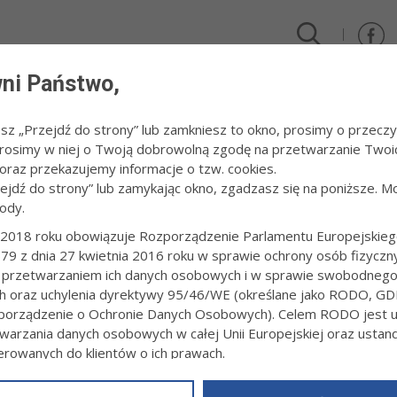
ni Państwo,
DLA FIRM I INWESTORÓW
TURYSTYKA I SPORT
KULTUR
esz „Przejdź do strony” lub zamkniesz to okno, prosimy o przeczy
 Prosimy w niej o Twoją dobrowolną zgodę na przetwarzanie Twoi
kanie za remont"
raz przekazujemy informacje o tzw. cookies.
zejdź do strony” lub zamykając okno, zgadzasz się na poniższe. M
ody.
 AKCJA "MIESZKANIE ZA REMONT"
2018 roku obowiązuje Rozporządzenie Parlamentu Europejskieg
79 z dnia 27 kwietnia 2016 roku w sprawie ochrony osób fizyczn
7:58
Redakcja tarnow.pl
 przetwarzaniem ich danych osobowych i w sprawie swobodneg
r do dwunastej edycji miejskiego programu „Mieszkanie za remont”.
ch oraz uchylenia dyrektywy 95/46/WE (określane jako RODO, GD
ek). Uczestniczące w nim osoby, w zamian za remont mieszkania nal
orządzenie o Ochronie Danych Osobowych). Celem RODO jest uj
 na czas nieoznaczony. Do wyboru jest 18 lokali.
warzania danych osobowych w całej Unii Europejskiej oraz usta
ierowanych do klientów o ich prawach.
z powyższym, w zakładce
RODO
na stronie
https://www.tarnow.p