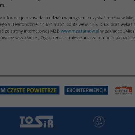
ym.
 informacje o zasadach udziału w programie uzyskać można w Miej
iego 9, telefonicznie: 14 621 93 81 do 82 wew. 125. Druki oraz wyk
ać ze strony internetowej MZB
www.mzb.tarnow.pl
w zakładce „Miesz
również w zakładce ,,Ogłoszenia” – mieszkania za remont i na parter