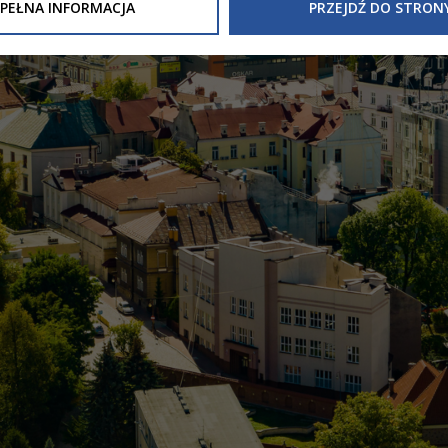
Inne/Polityka-Prywatnosci-RODO
, znajdziecie Państwo informacj
PEŁNA INFORMACJA
PRZEJDŹ DO STRON
nia Państwa danych osobowych przez
Urząd Miasta Tarnowa
z 
ewicza 2 33-100 Tarnów oraz zasady, na jakich będzie się to obec
nformacja nie wymaga od Państwa żadnych dodatkowych działań.