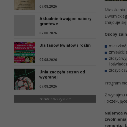
07.08.2026
Mieszkania z
Dwernickiego
Aktualnie trwające nabory
znajduje si
grantowe
07.08.2026
Osoby zain
Dla fanów kwiatów i roślin
mieszkać 
zmieścić 
złożyć wy
07.08.2026
i oświadc
złożyć ośw
Unia zaczęła sezon od
wygranej
Program nie
07.08.2026
Z wynajmu m
zobacz wszystkie
i oczekujące
Najemca wy
zwolnienia
remontu. L