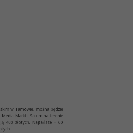
iejskim w Tarnowie, można będzie
 Media Markt i Saturn na terenie
ują 400 złotych. Najtańsze – 60
otych.