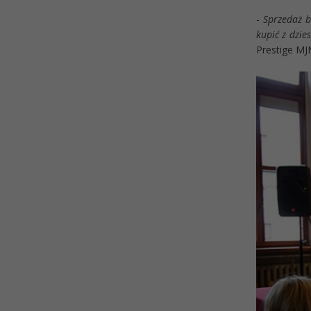
-
Sprzedaż b
kupić z dzie
Prestige MJ