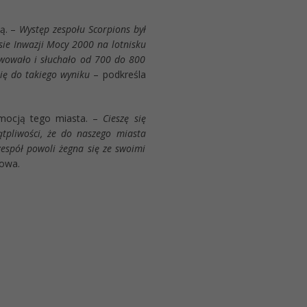
ią. –
Występ zespołu Scorpions był
asie Inwazji Mocy 2000 na lotnisku
wowało i słuchało od 700 do 800
się do takiego wyniku
– podkreśla
omocją tego miasta. –
Cieszę się
tpliwości, że do naszego miasta
 zespół powoli żegna się ze swoimi
nowa.