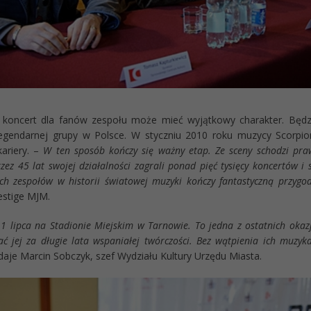
 koncert dla fanów zespołu może mieć wyjątkowy charakter. Będz
egendarnej grupy w Polsce. W styczniu 2010 roku muzycy Scorpio
ariery. –
W ten sposób kończy się ważny etap. Ze sceny schodzi pra
zez 45 lat swojej działalności zagrali ponad pięć tysięcy koncertów i 
ych zespołów w historii światowej muzyki kończy fantastyczną przygo
estige MJM.
1 lipca na Stadionie Miejskim w Tarnowie. To jedna z ostatnich okaz
ać jej za długie lata wspaniałej twórczości. Bez wątpienia ich muzy
daje Marcin Sobczyk, szef Wydziału Kultury Urzędu Miasta.