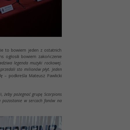
ie to bowiem jeden z ostatnich
ns ogłosili bowiem zakończenie
wdziwa legenda muzyki rockowej.
sprzedali sto milionów płyt. Jeden
dę
– podkreśla Mateusz Pawlicki
ji, żeby pożegnać grupę Scorpions
ka pozostanie w sercach fanów na