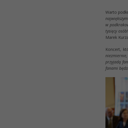
Warto podkr
największym 
w podkrakow
tysięcy osób
Marek Kurza
Koncert, kt
niezmiernie
przyjadą fan
fanami będz