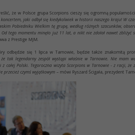
eślić, że w Polsce grupa Scorpions cieszy się ogromną popularnośc
koncertem, jaki odbył się kiedykolwiek w historii naszego kraju! W cz
skim Pobiedniku Wielkim tę grupę, według różnych szacunków, obser
! Od tego momentu minęło już 11 lat, a nikt nie zdołał nawet zbliżyć 
wa z Prestige MJM.
óry odbędzie się 1 lipca w Tarnowie, będzie także znakomitą pr
, że tak legendarny zespół wystąpi właśnie w Tarnowie. Nie mam wą
i z całej Polski. Tegoroczna wizyta Scorpions w Tarnowie - z racji, że
ie przecież czymś wyjątkowym
– mówi Ryszard Ścigała, prezydent Tar