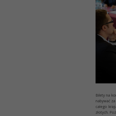
Bilety na k
nabywać za 
całego kraj
złotych. Po