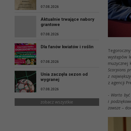
07.08.2026
Aktualnie trwające nabory
grantowe
07.08.2026
Dla fanów kwiatów i roślin
Tegoroczny
występów l
07.08.2026
muzycznej k
Scorpions pr
Unia zaczęła sezon od
z największ
wygranej
z agencji Pr
07.08.2026
-
Warto być 
i podziękow
zobacz wszystkie
zawsze
– do