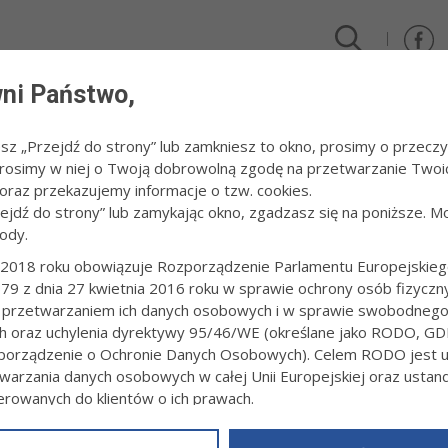
ni Państwo,
DLA FIRM I INWESTORÓW
TURYSTYKA I SPORT
KULTUR
esz „Przejdź do strony” lub zamkniesz to okno, prosimy o przeczy
 Prosimy w niej o Twoją dobrowolną zgodę na przetwarzanie Twoi
 rocka - Scorpions
raz przekazujemy informacje o tzw. cookies.
zejdź do strony” lub zamykając okno, zgadzasz się na poniższe. M
ody.
NANIE LEGENDY ROCKA - SCORPIONS
2018 roku obowiązuje Rozporządzenie Parlamentu Europejskieg
79 z dnia 27 kwietnia 2016 roku w sprawie ochrony osób fizyczn
3:28
B. B.
 przetwarzaniem ich danych osobowych i w sprawie swobodneg
wyjątkowy koncert zespołu Scorpions! Legendy rocka zagrają 
ch oraz uchylenia dyrektywy 95/46/WE (określane jako RODO, GD
 Będzie to jeden z ostatnich występów niemieckiej grupy w Polsce!
orządzenie o Ochronie Danych Osobowych). Celem RODO jest uj
warzania danych osobowych w całej Unii Europejskiej oraz usta
ions gościła w Polsce kilka razy. Po raz ostatni zespół występowa
ierowanych do klientów o ich prawach.
rpions byli w Polsce dwukrotnie. Zwłaszcza pierwszy z występów miał
z powyższym, w zakładce
RODO
na stronie
https://www.tarnow.p
erwca w Gdańsku na terenie Stoczni Gdańsk z okazji 20. rocznic