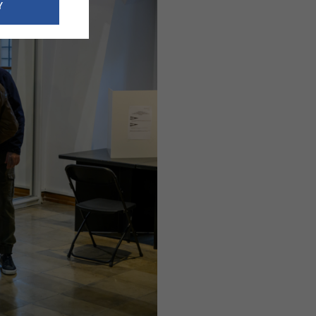
e dotyczące
Y
siedzibą
nie odbywać.