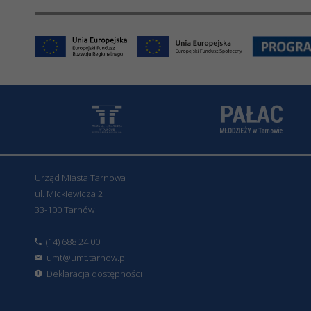
Urząd Miasta Tarnowa
ul. Mickiewicza 2
33-100 Tarnów
(14) 688 24 00
umt@umt.tarnow.pl
Deklaracja dostępności