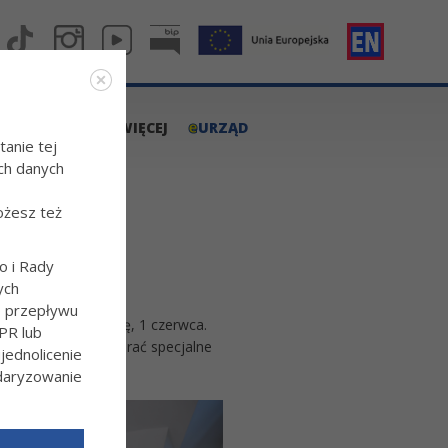
e
A.TARNOW.PL
WIĘCEJ
URZĄD
tanie tej
ch danych
ożesz też
o i Rady
ych
o przepływu
 przyszłą niedzielę, 1 czerwca.
PR lub
kania, powinni pobrać specjalne
ednolicenie
ndaryzowanie
l/Wiecej-