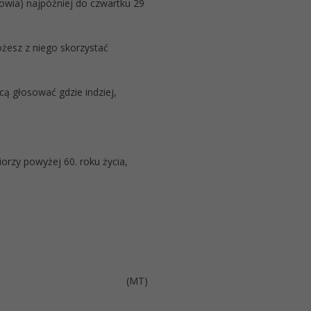
owia) najpóźniej do czwartku 29
możesz z niego skorzystać
cą głosować gdzie indziej,
rzy powyżej 60. roku życia,
(MT)