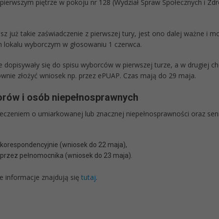
pierwszym piętrze w pokoju nr 128 (Wydział Spraw Społecznych i Zdr
asz już takie zaświadczenie z pierwszej tury, jest ono dalej ważne i 
 lokalu wyborczym w głosowaniu 1 czerwca.
 dopisywały się do spisu wyborców w pierwszej turze, a w drugiej ch
nie złożyć wniosek np. przez ePUAP. Czas mają do 29 maja.
orów i osób niepełnosprawnych
eczeniem o umiarkowanej lub znacznej niepełnosprawności oraz senio
korespondencyjnie (wniosek do 22 maja),
przez pełnomocnika (wniosek do 23 maja).
 informacje znajdują się
tutaj
.