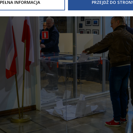
Inne/Polityka-Prywatnosci-RODO
, znajdziecie Państwo informacj
PEŁNA INFORMACJA
PRZEJDŹ DO STRON
nia Państwa danych osobowych przez
Urząd Miasta Tarnowa
z 
ewicza 2 33-100 Tarnów oraz zasady, na jakich będzie się to obec
nformacja nie wymaga od Państwa żadnych dodatkowych działań.