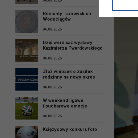
06.08.2026
informacji/
przetwarza
Remonty Tarnowskich
w ul. Micki
Wodociągów
Niniejsza i
06.08.2026
Dziś wernisaż wystawy
Kazimierza Twardowskiego
06.08.2026
Złóż wniosek o zasiłek
rodzinny na nowy okres
06.08.2026
W weekend ligowe
i pucharowe emocje
06.08.2026
Księżycowy konkurs foto