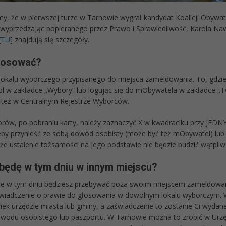
y, że w pierwszej turze w Tarnowie wygrał kandydat Koalicji Obywate
 wyprzedzając popieranego przez Prawo i Sprawiedliwość, Karola Na
[
TU
] znajdują się szczegóły.
łosować?
 lokalu wyborczego przypisanego do miejsca zameldowania. To, gdzie
.pl w zakładce „Wybory” lub logując się do mObywatela w zakładce „T
ę też w Centralnym Rejestrze Wyborców.
rów, po pobraniu karty, należy zaznaczyć X w kwadraciku przy JED
eby przynieść ze sobą dowód osobisty (może być też mObywatel) lub
że ustalenie tożsamości na jego podstawie nie będzie budzić wątpliw
 będę w t
ym dniu w innym miejscu?
, że w tym dniu będziesz przebywać poza swoim miejscem zameldowa
wiadczenie o prawie do głosowania w dowolnym lokalu wyborczym. 
iek urzędzie miasta lub gminy, a zaświadczenie to zostanie Ci wydan
odu osobistego lub paszportu. W Tarnowie można to zrobić w Urzęd