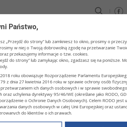
ni Państwo,
DLA FIRM I INWESTORÓW
TURYSTYKA I SPORT
KULTUR
esz „Przejdź do strony” lub zamkniesz to okno, prosimy o przeczy
 Prosimy w niej o Twoją dobrowolną zgodę na przetwarzanie Twoi
 gdzie i jak?
raz przekazujemy informacje o tzw. cookies.
zejdź do strony” lub zamykając okno, zgadzasz się na poniższe. M
ody.
A WYBORÓW - CO, GDZIE I JAK?
2018 roku obowiązuje Rozporządzenie Parlamentu Europejskieg
79 z dnia 27 kwietnia 2016 roku w sprawie ochrony osób fizyczn
4:33
Redakcja tarnow.pl
 przetwarzaniem ich danych osobowych i w sprawie swobodneg
ami druga tura wyborów Prezydenta RP. Swój głos będą mogli oddać w
ch oraz uchylenia dyrektywy 95/46/WE (określane jako RODO, GD
órzy w tym dniu nie będą mogli zagłosować w swoim miejscu zamiesz
orządzenie o Ochronie Danych Osobowych). Celem RODO jest uj
ie.
warzania danych osobowych w całej Unii Europejskiej oraz usta
ierowanych do klientów o ich prawach.
z powyższym, w zakładce
RODO
na stronie
https://www.tarnow.p