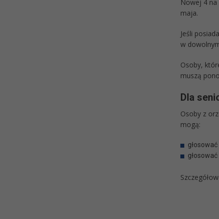
Nowej 4 na 
maja.
Jeśli posiad
w dowolnym
Osoby, które
muszą ponow
Dla s
eni
Osoby z orz
mogą:
głosować 
głosować 
Szczegółowe