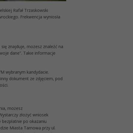
lskiej Rafał Trzaskowski
wrockiego. Frekwencja wyniosła
 się znajduje, możesz znaleźć na
woje dane”. Takie informacje
NYM wybranym kandydacie.
 inny dokument ze zdjęciem, pod
ości.
nia, możesz
Wystarczy złożyć wniosek
e bezpłatnie po okazaniu
zie Miasta Tarnowa przy ul.