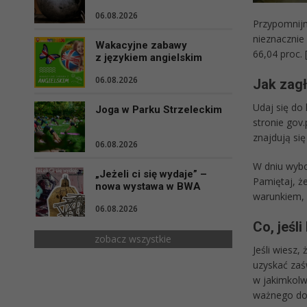
06.08.2026
Przypomnijm
nieznacznie
Wakacyjne zabawy
66,04 proc. 
z językiem angielskim
06.08.2026
Jak zag
Udaj się do
Joga w Parku Strzeleckim
stronie gov
znajdują si
06.08.2026
W dniu wybo
„Jeżeli ci się wydaje” –
Pamiętaj, ż
nowa wystawa w BWA
warunkiem, 
06.08.2026
Co, jeśli
zobacz wszystkie
Jeśli wiesz
uzyskać zaś
w jakimkolw
ważnego dow