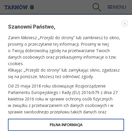
Tarnów
/
Dla mieszkańców
/
Aktualności
/
Miasto
/
DobroDzień 2026
Szanowni Państwo,
WARTO PRZECZYTAĆ
Zanim klikniesz „Przejdź do strony” lub zamkniesz to okno,
prosimy o przeczytanie tej informacji. Prosimy w niej
DOBRODZIEŃ 2026
o Twoją dobrowolną zgodę na przetwarzanie Twoich
danych osobowych oraz przekazujemy informacje o tzw.
18.06.2026, 15:11
Redakcja tarnow.pl
cookies.
Klikając „Przejdź do strony” lub zamykając okno, zgadzasz
To będzie wielkie święto integracji! Na Kantorii odbędzie się
się na poniższe. Możesz też odmówić zgody.
wydarzenie DobroDzień’26. Zaplanowano je 28 czerwca.
Od 25 maja 2018 roku obowiązuje Rozporządzenie
Start o godz. 14.
Parlamentu Europejskiego i Rady (EU) 2016/679 z dnia 27
kwietnia 2016 roku w sprawie ochrony osób fizycznych
w związku z przetwarzaniem ich danych osobowych i w
sprawie swobodnego przepływu takich danych oraz
uchylenia dyrektywy 95/46/WE (określane jako RODO, GDPR
lub Ogólne Rozporządzenie o Ochronie Danych
PEŁNA INFORMACJA
Osobowych). Celem RODO jest ujednolicenie zasad