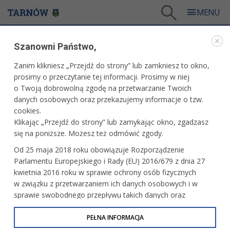
Tarnów
/
Dla mieszkańców
/
Aktualności
/
Kultura
/
Teatr Nie Teraz - teatr alternatywny
Szanowni Państwo,
WARTO PRZECZYTAĆ
Zanim klikniesz „Przejdź do strony” lub zamkniesz to okno,
prosimy o przeczytanie tej informacji. Prosimy w niej
TEATR NIE TERAZ - TEATR ALTERNATYWNY
o Twoją dobrowolną zgodę na przetwarzanie Twoich
danych osobowych oraz przekazujemy informacje o tzw.
15.02.2011, 12:43
B. B.
cookies.
Klikając „Przejdź do strony” lub zamykając okno, zgadzasz
Teatr Nie Teraz to jedyny w Tarnowie zespół
się na poniższe. Możesz też odmówić zgody.
reprezentujący nurt teatru alternatywnego. Wielokrotnie
Od 25 maja 2018 roku obowiązuje Rozporządzenie
nagradzany i wyróżniony, działa od 30 lat, prezentując
Parlamentu Europejskiego i Rady (EU) 2016/679 z dnia 27
w Polsce i zagranicą swoje spektakle i realizując projekty
kwietnia 2016 roku w sprawie ochrony osób fizycznych
artystyczne, w tym autorskie cykle warsztatów. TNT jest
w związku z przetwarzaniem ich danych osobowych i w
m.in. autorem i organizatorem interdyscyplinarnych
sprawie swobodnego przepływu takich danych oraz
festiwali, działań ulicznych, spotkań poetyckich; jest także
uchylenia dyrektywy 95/46/WE (określane jako RODO, GDPR
wydawcą poświęconego kulturze i sztuce periodyku
lub Ogólne Rozporządzenie o Ochronie Danych
PEŁNA INFORMACJA
„Intuicje”.
Osobowych). Celem RODO jest ujednolicenie zasad