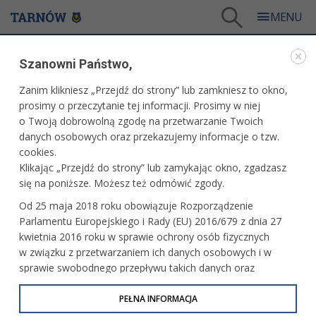
Tarnów
/
Dla mieszkańców
/
Aktualności
/
Kultura
/
Repertuar kina Millennium
Szanowni Państwo,
WARTO PRZECZYTAĆ
Zanim klikniesz „Przejdź do strony” lub zamkniesz to okno,
prosimy o przeczytanie tej informacji. Prosimy w niej
REPERTUAR KINA MILLENNIUM
o Twoją dobrowolną zgodę na przetwarzanie Twoich
danych osobowych oraz przekazujemy informacje o tzw.
19.07.2010, 09:22
T. B.
cookies.
Klikając „Przejdź do strony” lub zamykając okno, zgadzasz
Poniżej publikujemy repertuar kina Millennium na dni od 19
się na poniższe. Możesz też odmówić zgody.
do 22 lipca.
Od 25 maja 2018 roku obowiązuje Rozporządzenie
Parlamentu Europejskiego i Rady (EU) 2016/679 z dnia 27
14.00
PONIEDZIAŁEK
kwietnia 2016 roku w sprawie ochrony osób fizycznych
16.00
19 VII
18.00
w związku z przetwarzaniem ich danych osobowych i w
20.00
sprawie swobodnego przepływu takich danych oraz
uchylenia dyrektywy 95/46/WE (określane jako RODO, GDPR
SHREK FOREVER
(USA, 15 zł.,96’)
lub Ogólne Rozporządzenie o Ochronie Danych
PEŁNA INFORMACJA
SHREK FOREVER
(USA, 15 zł.,96’)
SHREK FOREVER
(USA, 15 zł.,96’)
Osobowych). Celem RODO jest ujednolicenie zasad