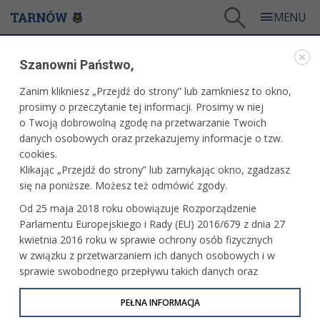
Tarnów
/
Dla mieszkańców
/
Aktualności
/
Kultura
/
Szanowni Państwo,
Nowa płyta Grzecha Piotrowskiego "Emotronica" na żywo w Tarnowie
Zanim klikniesz „Przejdź do strony” lub zamkniesz to okno,
WARTO PRZECZYTAĆ
prosimy o przeczytanie tej informacji. Prosimy w niej
o Twoją dobrowolną zgodę na przetwarzanie Twoich
NOWA PŁYTA GRZECHA PIOTROWSKIEGO
danych osobowych oraz przekazujemy informacje o tzw.
"EMOTRONICA" NA ŻYWO W TARNOWIE
cookies.
Klikając „Przejdź do strony” lub zamykając okno, zgadzasz
22.09.2009, 10:14
Redakcja serwisu
się na poniższe. Możesz też odmówić zgody.
Już 9 października zapraszamy na kolejny koncert jazzowy
Od 25 maja 2018 roku obowiązuje Rozporządzenie
do Piwnic TCK (Tarnów, Rynek 5). Wystąpi zespół Grzecha
Parlamentu Europejskiego i Rady (EU) 2016/679 z dnia 27
Piotrowskiego z najnowszym albumem "Emotronica",
kwietnia 2016 roku w sprawie ochrony osób fizycznych
w którym odkryje nowe oblicze jazzu.
w związku z przetwarzaniem ich danych osobowych i w
sprawie swobodnego przepływu takich danych oraz
uchylenia dyrektywy 95/46/WE (określane jako RODO, GDPR
lub Ogólne Rozporządzenie o Ochronie Danych
PEŁNA INFORMACJA
Osobowych). Celem RODO jest ujednolicenie zasad