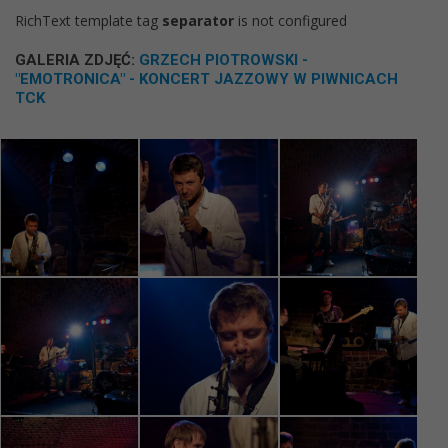
RichText template tag
separator
is not configured
GALERIA ZDJĘĆ:
GRZECH PIOTROWSKI -
"EMOTRONICA" - KONCERT JAZZOWY W PIWNICACH
TCK