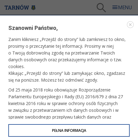
Tarnów
/
Dla mieszkańców
/
Aktualności
/
Kultura
/
Kuklińskiego "Gry wojenne"
Szanowni Państwo,
WARTO PRZECZYTAĆ
Zanim klikniesz „Przejdź do strony” lub zamkniesz to okno,
prosimy o przeczytanie tej informacji. Prosimy w niej
KUKLIŃSKIEGO "GRY WOJENNE"
o Twoją dobrowolną zgodę na przetwarzanie Twoich
danych osobowych oraz przekazujemy informacje o tzw.
26.03.2009, 11:32
Główny Edytor
cookies.
Klikając „Przejdź do strony” lub zamykając okno, zgadzasz
Dziś w Kinie Marzenie kolejna projekcja z cyklu „Czwarty
się na poniższe. Możesz też odmówić zgody.
ekstra Film”. W jej ramach wyświetlony zostanie film
Od 25 maja 2018 roku obowiązuje Rozporządzenie
dokumentalny w reżyserii Dariusza Jabłońskiego „Gry
Parlamentu Europejskiego i Rady (EU) 2016/679 z dnia 27
wojenne”.
kwietnia 2016 roku w sprawie ochrony osób fizycznych
w związku z przetwarzaniem ich danych osobowych i w
sprawie swobodnego przepływu takich danych oraz
uchylenia dyrektywy 95/46/WE (określane jako RODO, GDPR
lub Ogólne Rozporządzenie o Ochronie Danych
PEŁNA INFORMACJA
Osobowych). Celem RODO jest ujednolicenie zasad